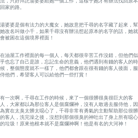
法，只好拜託湯婆婆給她一個工作，這樣子她才有辦法找回原本
回家的路。
湯婆婆是個有法力的大魔女，她故意把千尋的名字藏了起來，幫
她改名叫做小千，如果千尋沒有辦法想起原本的名字的話，她就
會被困在這個境界裡面！
在油屋工作裡面的每一個人，每天都很辛苦工作沒錯，但他們似
乎也忘了自己是誰，忘記生命的意義，他們遇到有錢的客人的時
候，整個態度就不一樣了，他們都會跟在很有錢的客人後面，服
侍他們，希望客人可以給他們一些打賞！
有一次啊，千尋在工作的時候，來了一個很髒很臭很巨大的客
人，大家都以為那位客人是個腐爛神，沒有人敢過去服侍他，因
為實在太臭太髒太噁心了，千尋非常有勇氣的主動幫助那位很髒
的客人，洗完澡之後，沒想到那個很臭的神吐出了身上所有噁心
的垃圾！原來他根本就不是腐爛神啊！他是有名的大河神！