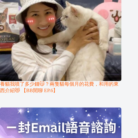
養貓我噴了多少錢😽？兩隻貓每個月的花費，和用的東
西介紹😻 【BB閒聊 EP.6】