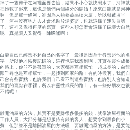
掉了一隻鞋子在河裡面要去撿，結果不小心就快溺水了，河神就
把她救了起來，這也是他們兩個緣分的開始！原來白龍就是河神
啊！但是那一條河，卻因為人類要蓋高樓大廈，所以就被填平
了，河神沒有地方去才會求助於湯婆婆，也就這樣子迷失自我
了。這裡又覺得再度的寫實，這些人類怎麼會這樣子破壞大自然
呢，真是讓人又覺得一陣唏噓啊！
白龍自己已經想不起自己的名字了，最後是因為千尋想起他的名
字，所以他才恢復記憶的，這裡也讓我想到啊，其實在靈性成長
的路上，你並不是孤單的，大家都是互相幫忙一起成長的，白龍
跟千尋也是互相幫忙，一起找到回家的路！有的時候啊，我們自
己會有些盲點，也許我們自己看不到這些盲點，也許別人會知道
我們的盲點在哪裡，所以在靈性成長的路上，有一些好朋友也很
不錯呢！
離開油屋的方法，其實不是要賺很多很多的錢，就像油屋裡面的
工作人員，大部分都是想服侍有錢的客人，想要拿到最多的小
費，但那並不是離開油屋的方法喔，要離開油屋的方法，是要能