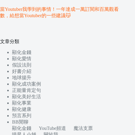
當Youtuber我學到的事情！一年達成一萬訂閱和百萬觀看
數，給想當Youtuber的一些建議😽
文章分類
顯化金錢
顯化愛情
假設法則
好書介紹
地球揚升
顯化成功案例
正能量肯定句
顯化美好生活
顯化事業
顯化健康
預言系列
BB閒聊
顯化金錢
YouTube頻道
魔法支票
喵星人小舖
關於我