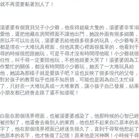
就不再需要黏著別人了！
湯婆婆有個寶貝兒子小少爺，他長得超級大隻的，湯婆婆非常溺
愛他，還把他藏在房間裡面不讓他出門，她說外面有很多細菌，
所以不可以出去玩，湯婆婆丟給他很多很多的玩具，小少爺每天
都是埋在一大堆玩具裡面，但他其實心裡面很孤單的，他看到千
尋的時候很想跟她玩，可是千尋才沒有時間理他呢！小少爺就很
任性，叫千尋一定要陪他玩，不然他就要大哭了！湯婆婆因為工
作繁忙的關係，都沒有時間陪小少爺玩，她丟了一大堆玩具給
他，她認為那樣子就是愛孩子吧？這也反映了很多現代的父母，
對於孩子的教育似乎也很不知所措，可能也是因為自己太忙碌
了，只好丟一大堆玩具或一大堆東西，讓小孩子自己發展，結果
小朋友都已經會走路了還不知道呢！
白龍在那個境界裡面，也被湯婆婆感染了，他那時候的心智已經
被控制了，他還會去偷別人的東西，他也想不起來自己原本的名
字了，他在那個境界裡面已經迷失很久了，直到千尋幫他想起了
他原本的名字，他才恢復了記憶！原來他是河神啊！小時候千尋