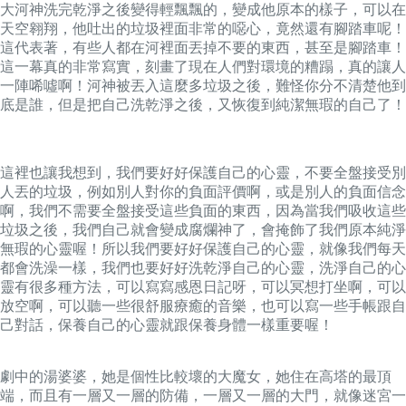
大河神洗完乾淨之後變得輕飄飄的，變成他原本的樣子，可以在
天空翱翔，他吐出的垃圾裡面非常的噁心，竟然還有腳踏車呢！
這代表著，有些人都在河裡面丟掉不要的東西，甚至是腳踏車！
這一幕真的非常寫實，刻畫了現在人們對環境的糟蹋，真的讓人
一陣唏噓啊！河神被丟入這麼多垃圾之後，難怪你分不清楚他到
底是誰，但是把自己洗乾淨之後，又恢復到純潔無瑕的自己了！
這裡也讓我想到，我們要好好保護自己的心靈，不要全盤接受別
人丟的垃圾，例如別人對你的負面評價啊，或是別人的負面信念
啊，我們不需要全盤接受這些負面的東西，因為當我們吸收這些
垃圾之後，我們自己就會變成腐爛神了，會掩飾了我們原本純淨
無瑕的心靈喔！所以我們要好好保護自己的心靈，就像我們每天
都會洗澡一樣，我們也要好好洗乾淨自己的心靈，洗淨自己的心
靈有很多種方法，可以寫寫感恩日記呀，可以冥想打坐啊，可以
放空啊，可以聽一些很舒服療癒的音樂，也可以寫一些手帳跟自
己對話，保養自己的心靈就跟保養身體一樣重要喔！
劇中的湯婆婆，她是個性比較壞的大魔女，她住在高塔的最頂
端，而且有一層又一層的防備，一層又一層的大門，就像迷宮一