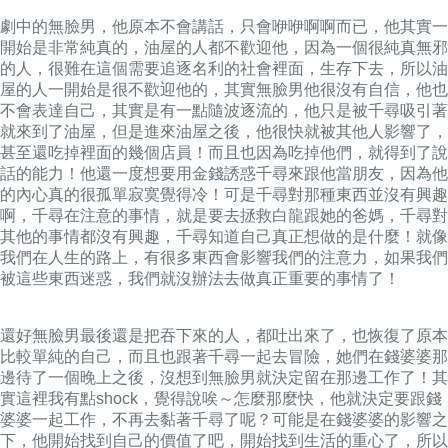
劇中的無臉男，他原本不會講話，只會咿咿啊啊而已，他其實一
開始是非常純真的，油屋的人都不歡迎他，因為一個很純真無邪
的人，很難在這個需要追逐名利的社會裡面，生存下去，所以油
屋的人一開始是很不歡迎他的，其實無臉男他很沒有自信，他也
不會表達自己，其實是有一點隨波逐流的，他只是被千尋吸引著
就來到了油屋，但是進來油屋之後，他很快就被其他人影響了，
甚至還吃掉裡面的幾個店員！而且也因為吃掉他們，就得到了說
話的能力！他還一度想要用金錢誘惑千尋來跟他當朋友，因為他
的內心真的很孤單寂寞覺得冷！可是千尋對那種東西並沒有興趣
啊，千尋在注意的事情，就是要去拯救白龍跟她的爸媽，千尋對
其他的事情都沒有興趣，千尋知道自己真正想做的是什麼！
就像
我們在人生的路上，有很多東西會影響我們的注意力，如果我們
被這些東西迷惑，我們就沒辦法去做真正重要的事情了！
還好無臉男最後還是把吞下來的人，都吐出來了，也恢復了原本
比較單純的自己，而且也跟著千尋一起去冒險，她們在錢婆婆那
邊待了一個晚上之後，沒想到無臉男就決定留在那邊工作了！其
實這裡我有點shock，覺得說唉～怎麼那麼快，他就決定要跟錢
婆婆一起工作，不再去黏著千尋了呢？可能是在錢婆婆的影響之
下，他開始找到自己的價值了吧，開始找到生活的重心了，所以