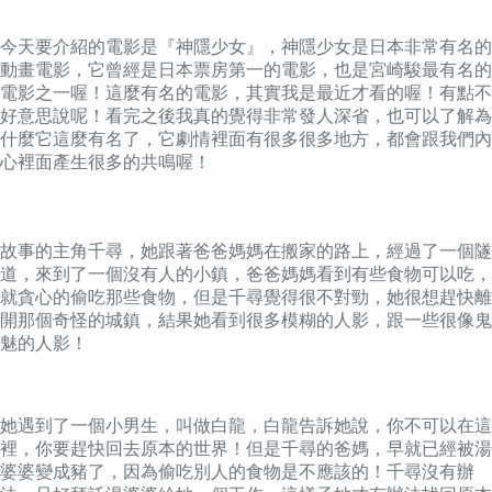
今天要介紹的電影是『神隱少女』，神隱少女是日本非常有名的
動畫電影，它曾經是日本票房第一的電影，也是宮崎駿最有名的
電影之一喔！這麼有名的電影，其實我是最近才看的喔！有點不
好意思說呢！看完之後我真的覺得非常發人深省，也可以了解為
什麼它這麼有名了，它劇情裡面有很多很多地方，都會跟我們內
心裡面產生很多的共鳴喔！
故事的主角千尋，她跟著爸爸媽媽在搬家的路上，經過了一個隧
道，來到了一個沒有人的小鎮，爸爸媽媽看到有些食物可以吃，
就貪心的偷吃那些食物，但是千尋覺得很不對勁，她很想趕快離
開那個奇怪的城鎮，結果她看到很多模糊的人影，跟一些很像鬼
魅的人影！
她遇到了一個小男生，叫做白龍，白龍告訴她說，你不可以在這
裡，你要趕快回去原本的世界！但是千尋的爸媽，早就已經被湯
婆婆變成豬了，因為偷吃別人的食物是不應該的！千尋沒有辦