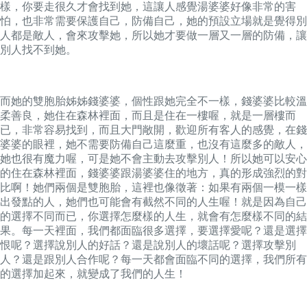
樣，你要走很久才會找到她，這讓人感覺湯婆婆好像非常的害
怕，也非常需要保護自己，防備自己，她的預設立場就是覺得別
人都是敵人，會來攻擊她，所以她才要做一層又一層的防備，讓
別人找不到她。
而她的雙胞胎姊姊錢婆婆，個性跟她完全不一樣，錢婆婆比較溫
柔善良，她住在森林裡面，而且是住在一樓喔，就是一層樓而
已，非常容易找到，而且大門敞開，歡迎所有客人的感覺，在錢
婆婆的眼裡，她不需要防備自己這麼重，也沒有這麼多的敵人，
她也很有魔力喔，可是她不會主動去攻擊別人！所以她可以安心
的住在森林裡面，錢婆婆跟湯婆婆住的地方，真的形成強烈的對
比啊！她們兩個是雙胞胎，這裡也像徵著：如果有兩個一模一樣
出發點的人，她們也可能會有截然不同的人生喔！就是因為自己
的選擇不同而已，你選擇怎麼樣的人生，就會有怎麼樣不同的結
果。
每一天裡面，我們都面臨很多選擇，要選擇愛呢？還是選擇
恨呢？選擇說別人的好話？還是說別人的壞話呢？選擇攻擊別
人？還是跟別人合作呢？每一天都會面臨不同的選擇，我們所有
的選擇加起來，就變成了我們的人生！