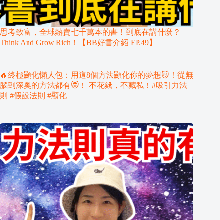
思考致富，全球熱賣七千萬本的書！到底在講什麼？
Think And Grow Rich！【BB好書介紹 EP.49】
🔥終極顯化懶人包：用這8個方法顯化你的夢想😽！從無
腦到深奧的方法都有😻！ 不花錢，不藏私！#吸引力法
則 #假設法則 #顯化