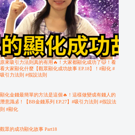
原來吸引力法則真的有用🔥！大家都顯化成功了😽！看
看大家顯化什麼【觀眾顯化成功故事 EP.18】！#顯化 #
吸引力法則 #假設法則
顯化金錢最簡單的方法是這個🔥！這樣做變成有錢人的
潛意識💰！【BB金錢系列 EP.27】#吸引力法則 #假設法
則 #顯化
觀眾的成功顯化故事 Part18