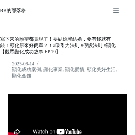
BB的部落格
寫下來的願望都實現了！要結婚就結婚，要有錢就有
錢！顯化原來好簡單？！#吸引力法則 #假設法則 #顯化
【觀眾顯化成功故事 EP.19】
2025-08-14
顯化成功案例
,
顯化事業
,
顯化愛情
,
顯化美好生活
,
顯化金錢