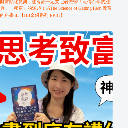
財富顯化寶典，想有錢一定要照著做😸！流傳百年的經
典，「秘密」的源起！💰The Science of Getting Rich 致富
的科學 💵【BB金錢系列 EP.31】