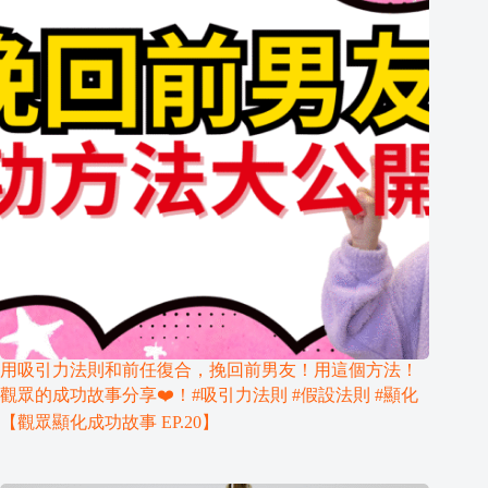
用吸引力法則和前任復合，挽回前男友！用這個方法！
觀眾的成功故事分享❤️！#吸引力法則 #假設法則 #顯化
【觀眾顯化成功故事 EP.20】