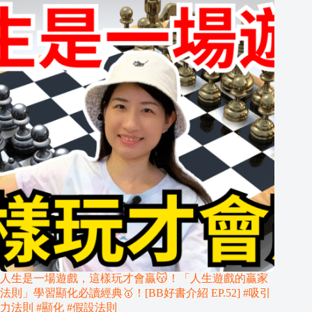
人生是一場遊戲，這樣玩才會贏😽！「人生遊戲的贏家
法則」學習顯化必讀經典🥇！[BB好書介紹 EP.52] #吸引
力法則 #顯化 #假設法則