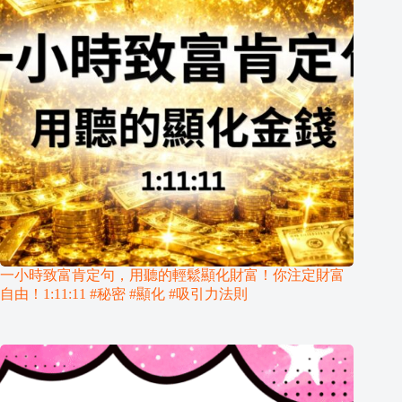
一小時致富肯定句，用聽的輕鬆顯化財富！你注定財富
自由！1:11:11 #秘密 #顯化 #吸引力法則