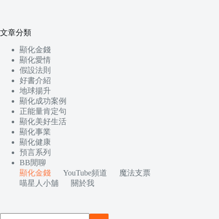
文章分類
顯化金錢
顯化愛情
假設法則
好書介紹
地球揚升
顯化成功案例
正能量肯定句
顯化美好生活
顯化事業
顯化健康
預言系列
BB閒聊
顯化金錢
YouTube頻道
魔法支票
喵星人小舖
關於我