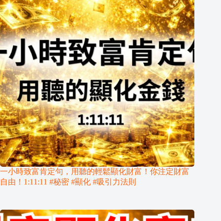
一小時致富肯定句，用聽的輕鬆顯化財富！你注定財富
自由！1:11:11 #秘密 #顯化 #吸引力法則