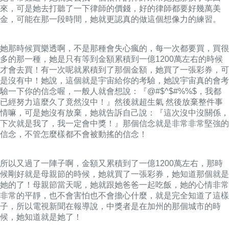
來，可是她去打聽了一下律師的價錢，好的律師都要好幾萬美
金，可能在那一段時間，她就更認真的做這個想像力的練習。
她那時候買樂透啊，不是那種會失心瘋的，每一次都要買，買很
多的那一種，她是只有等到金額累積到一億1200萬左右的時候
才會去買！有一次呢就累積到了那個金額，她買了一張彩券，可
是沒有中！她說，這個就是宇宙給你的考驗，她說宇宙真的會考
驗一下你的信念喔，一般人就會想說：『@#$^$#%%$，我都
已經努力這麼久了竟然沒中！』然後就超生氣 然後放棄整件事
情嘛，可是她沒有放棄，她就告訴自己說：『這次沒中沒關係，
下次就是我了，我一定會中獎！』那個信念就是非常非常堅強的
信念，不管怎麼樣都不會被動搖的信念！
所以又過了一陣子啊，金額又累積到了一億1200萬左右，那時
候剛好就是母親節的時候，她就買了一張彩券，她知道那個就是
她的了！母親節當天呢，她就跟她爸爸一起吃飯，她的心情非常
非常的平靜，也不會害怕也不會擔心什麼，就是完全知道了這樣
子，所以電視新聞在報導說，中獎者是在加州的那個城市的時
候，她知道就是她了！