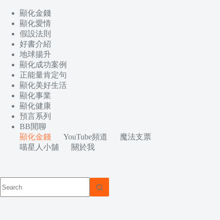
顯化金錢
顯化愛情
假設法則
好書介紹
地球揚升
顯化成功案例
正能量肯定句
顯化美好生活
顯化事業
顯化健康
預言系列
BB閒聊
顯化金錢
YouTube頻道
魔法支票
喵星人小舖
關於我