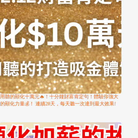
用聽的顯化十萬元🔥！十分鐘財富肯定句！體驗你強大
的顯化力量💰！ 連續28天，每天聽一次達到最大效果!