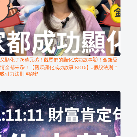
又顯化了76萬元💰！觀眾們的顯化成功故事😻！金錢愛
情全都來😽！【觀眾顯化成功故事 EP.16】#假設法則 #
吸引力法則 #秘密