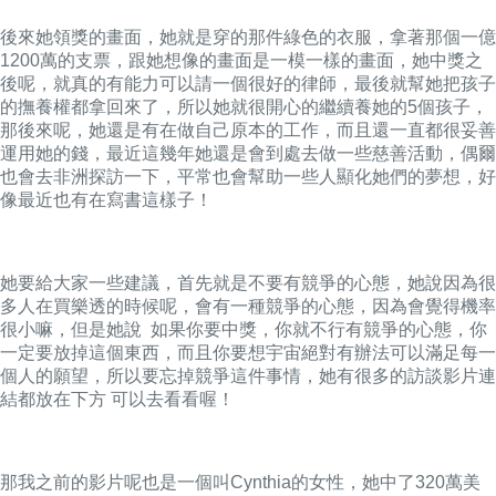
後來她領獎的畫面，她就是穿的那件綠色的衣服，拿著那個一億
1200萬的支票，跟她想像的畫面是一模一樣的畫面，她中獎之
後呢，就真的有能力可以請一個很好的律師，最後就幫她把孩子
的撫養權都拿回來了，所以她就很開心的繼續養她的5個孩子，
那後來呢，她還是有在做自己原本的工作，而且還一直都很妥善
運用她的錢，最近這幾年她還是會到處去做一些慈善活動，偶爾
也會去非洲探訪一下，平常也會幫助一些人顯化她們的夢想，好
像最近也有在寫書這樣子！
她要給大家一些建議，首先就是不要有競爭的心態，她說因為很
多人在買樂透的時候呢，會有一種競爭的心態，因為會覺得機率
很小嘛，但是她說 如果你要中獎，你就不行有競爭的心態，你
一定要放掉這個東西，而且你要想宇宙絕對有辦法可以滿足每一
個人的願望，所以要忘掉競爭這件事情，她有很多的訪談影片連
結都放在下方 可以去看看喔！
那我之前的影片呢也是一個叫Cynthia的女性，她中了320萬美