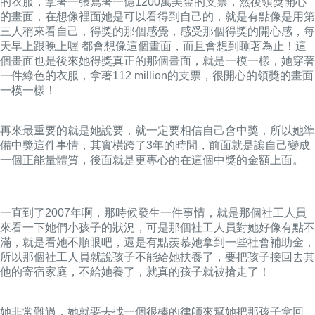
的衣服，拿著一張寫著一億1200萬美金的支票，然後領獎開心
的畫面，在想像裡面她是可以看得到自己的，就是有點像是用第
三人稱來看自己，得獎的那個感覺，感受那個得獎的開心感，每
天早上跟晚上喔 都會想像這個畫面，而且會想到睡著為止！這
個畫面也是後來她得獎真正的那個畫面，就是一模一樣，她穿著
一件綠色的衣服，拿著112 million的支票，很開心的領獎的畫面
一模一樣！
再來最重要的就是她說要，就一定要相信自己會中獎，所以她準
備中獎這件事情，其實橫跨了3年的時間，前面就是讓自己變成
一個正能量體質，後面就是更專心的在這個中獎的金額上面。
一直到了2007年啊，那時候發生一件事情，就是那個社工人員
來看一下她們小孩子的狀況，可是那個社工人員對她好像有點不
滿，就是看她不順眼吧，還是有點羨慕她拿到一些社會補助金，
所以那個社工人員就說孩子不能給她扶養了，要把孩子接回去其
他的寄宿家庭，不給她養了，就真的孩子就被搶走了！
她非常難過，她就要去找一個很棒的律師來幫她把那孩子拿回