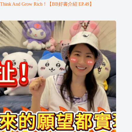
Think And Grow Rich！【BB好書介紹 EP.49】