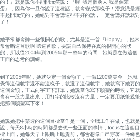
的！』就是說你不能開玩笑說：『喔 我是個窮人 我是個笨
蛋』，因為你一旦你說了這種話，就會變成那樣子！潛意識是經
不起開玩笑的，她絕對不會講這些不好的話，一定會講好話就對
了！
她平常都會聽一些很開心的歌，尤其是這一首『Happy』，她常
常會唱這首歌啊 聽這首歌，要讓自己保持在真的很開心的狀
態，所以從2004年到2005年那一整年的時間，她就是在做這個
正面的思考的訓練。
到了2005年呢，她就決定一個金額了，一億1200萬美金，她就
覺得這個數字還不錯這樣子，就選了這個數字，她就寫下她要的
這個金額，正式向宇宙下訂單，她說當你寫下願望的時候，它就
會有一股力量出來，用打字的比較沒有力量，一定要用紙筆親筆
把那個願望寫下來！
她說她把中樂透的這個目標當作是一個，全職工作在做，也就是
說，每天8小時的時間都是去想一些正面的事情，focus在這個目
標上面，她每天早上跟晚上睡覺前，都會想像自己穿著一件綠色