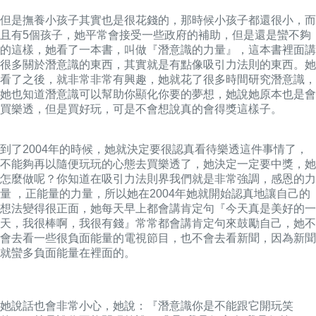
但是撫養小孩子其實也是很花錢的，那時候小孩子都還很小，而
且有5個孩子，她平常會接受一些政府的補助，但是還是蠻不夠
的這樣，她看了一本書，叫做『潛意識的力量』，這本書裡面講
很多關於潛意識的東西，其實就是有點像吸引力法則的東西。她
看了之後，就非常非常有興趣，她就花了很多時間研究潛意識，
她也知道潛意識可以幫助你顯化你要的夢想，她說她原本也是會
買樂透，但是買好玩，可是不會想說真的會得獎這樣子。
到了2004年的時候，她就決定要很認真看待樂透這件事情了，
不能夠再以隨便玩玩的心態去買樂透了，她決定一定要中獎，她
怎麼做呢？你知道在吸引力法則界我們就是非常強調，感恩的力
量 ，正能量的力量，所以她在2004年她就開始認真地讓自己的
想法變得很正面，她每天早上都會講肯定句『今天真是美好的一
天，我很棒啊，我很有錢』常常都會講肯定句來鼓勵自己，她不
會去看一些很負面能量的電視節目，也不會去看新聞，因為新聞
就蠻多負面能量在裡面的。
她說話也會非常小心，她說：『潛意識你是不能跟它開玩笑