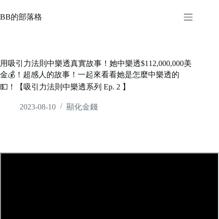
Skip
to
BB的部落格
content
用吸引力法則中樂透真實故事！她中樂透$112,000,000美
金💰！超感人的故事！一起來看看她是怎麼中樂透的
💵！【吸引力法則中樂透系列 Ep. 2 】
2023-08-10
顯化金錢