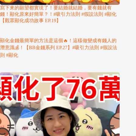
寫下來的願望都實現了！要結婚就結婚，要有錢就有
錢！顯化原來好簡單？！#吸引力法則 #假設法則 #顯化
【觀眾顯化成功故事 EP.19】
顯化金錢最簡單的方法是這個🔥！這樣做變成有錢人的
潛意識💰！【BB金錢系列 EP.27】#吸引力法則 #假設法
則 #顯化