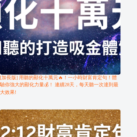
[加長版] 用聽的顯化十萬元🔥！一小時財富肯定句！體
驗你強大的顯化力量💰！ 連續28天，每天聽一次達到最
大效果!