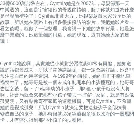
33億6000萬台幣左右，Cynthia她是在2007年，母親節那一天
中樂透的，這個是宇宙給她的母親節禮物，聽了你就知道為什麼
是母親節禮物了！Cynthia非常大方，她很樂意跟大家分享她的
故事，所以她在網路上有很多很多採訪的影片，我把她影片看一
看之後呢，就做了一個整理，我會講一下她的故事背景，她是怎
麼中樂透的，她這筆錢的用途，她的現況，還有她給大家的建
議！
Cynthia她說啊，其實她從小就對於潛意識非常有興趣，她知道
說的話都會成真，所以平常她講話呢，都一定會講好話，她會非
常注意自己的用字遣詞。在1999年的時候，她的哥哥不幸地車
禍喪生了，她哥哥是被一個未成年亂開車的小孩撞死的，她哥哥
去世之後，留下了5個年幼的小孩子，那5個小孩子就沒有人養
啊，社會局就會來把那些小孩子帶去一些寄宿家庭，就是有點像
孤兒院，又有點像寄宿家庭的這種機構，可是Cynthia，不希望
她們是變成孤兒！所以Cynthia就決定要把這些孩子全部扶養，
變成自己的孩子，她那時候就必須經過很多很多政府的一層層關
卡，才有辦法得到那些小孩子的扶養權。