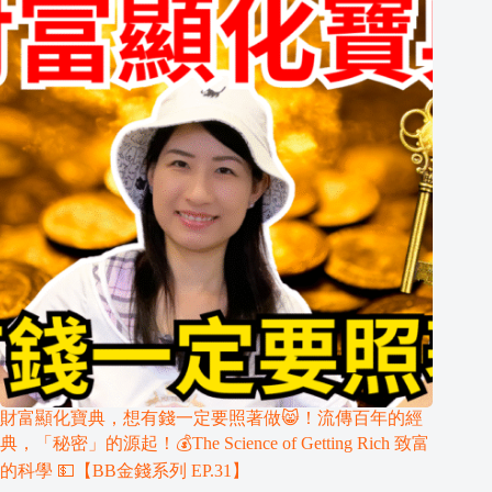
財富顯化寶典，想有錢一定要照著做😸！流傳百年的經
典，「秘密」的源起！💰The Science of Getting Rich 致富
的科學 💵【BB金錢系列 EP.31】