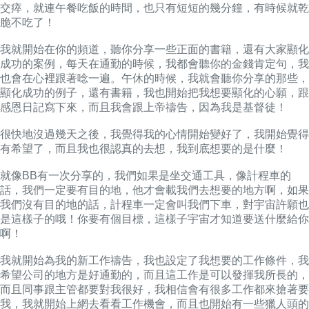
交瘁，就連午餐吃飯的時間，也只有短短的幾分鐘，有時候就乾
脆不吃了！
我就開始在你的頻道，聽你分享一些正面的書籍，還有大家顯化
成功的案例，每天在通勤的時候，我都會聽你的金錢肯定句，我
也會在心裡跟著唸一遍。午休的時候，我就會聽你分享的那些，
顯化成功的例子，還有書籍，我也開始把我想要顯化的心願，跟
感恩日記寫下來，而且我會跟上帝禱告，因為我是基督徒！
很快地沒過幾天之後，我覺得我的心情開始變好了，我開始覺得
有希望了，而且我也很認真的去想，我到底想要的是什麼！
就像BB有一次分享的，我們如果是坐交通工具，像計程車的
話，我們一定要有目的地，他才會載我們去想要的地方啊，如果
我們沒有目的地的話，計程車一定會叫我們下車，對宇宙許願也
是這樣子的哦！你要有個目標，這樣子宇宙才知道要送什麼給你
啊！
我就開始為我的新工作禱告，我也設定了我想要的工作條件，我
希望公司的地方是好通勤的，而且這工作是可以發揮我所長的，
而且同事跟主管都要對我很好，我相信會有很多工作都來搶著要
我，我就開始上網去看看工作機會，而且也開始有一些獵人頭的