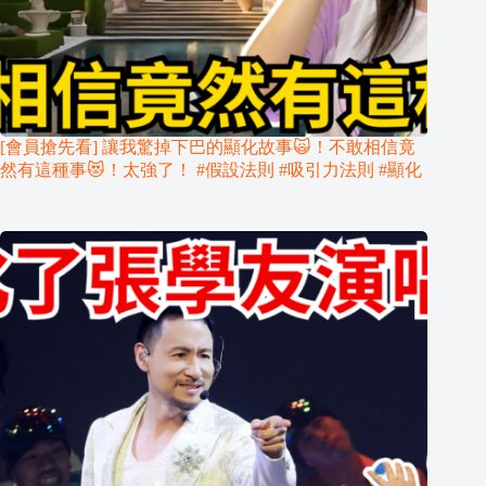
[會員搶先看] 讓我驚掉下巴的顯化故事🙀！不敢相信竟
然有這種事😻！太強了！ #假設法則 #吸引力法則 #顯化