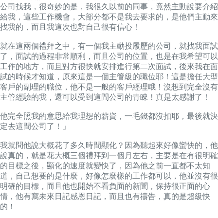
公司找我，很奇妙的是，我很久以前的同事，竟然主動說要介紹
給我，這些工作機會，大部分都不是我去要求的，是他們主動來
找我的，而且我這次也對自己很有信心！
就在這兩個禮拜之中，有一個我主動投履歷的公司，就找我面試
了，面試的過程非常順利，而且公司的位置，也是在我希望可以
工作的地方，而且對方很快就安排進行第二次面試，後來我在面
試的時候才知道，原來這是一個主管級的職位耶！這是擔任大型
客戶的副理的職位，他不是一般的客戶經理哦！沒想到完全沒有
主管經驗的我，還可以受到這間公司的青睞！真是太感謝了！
他完全照我的意思給我理想的薪資，一毛錢都沒扣耶，最後就決
定去這間公司了！」
我就問他說大概花了多久時間顯化？因為聽起來好像蠻快的，他
說真的，就是花大概三個禮拜到一個月左右，主要是在有很明確
的目標之後，顯化的速度就變快了，因為他之前一直都不太知
道，自己想要的是什麼，好像怎麼樣的工作都可以，他並沒有很
明確的目標，而且他也開始不看負面的新聞，保持很正面的心
情，他有寫未來日記感恩日記，而且也有禱告，真的是超級快
的！