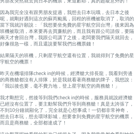
男朋友突然就去買日本的機票，來道歉耶，真的超級意外的！
因為我完全沒有跟男朋友提過，我想去日本玩哦，去日本之後
呢，就剛好遇到這次的蘇芮颱風，回程的班機被取消了，取消的
當下我就許願說：「我想要坐免費的星宇航空回台灣」後來因為
班機被取消，本來要再去買廉航的，而且我有跟公司請假，要隔
兩天才會回台灣，我跟公司講了之後，老闆要我們隔天就回去，
好像很急一樣，而且還說要幫我們出機票錢！
結果隔天的班機，只剩星宇航空還有位置，我就得到了免費的星
宇航空的機票！
昨天在機場排隊check in的時候，經濟艙大排長龍，我看到旁邊
的商務艙都沒有人排隊，於是我就看著商務艙的牌子，我想說：
「我以後也要，毫不費力地，登上星宇航空的商務艙！」
我才剛想完，然後等到我們check in的時候，服務員就說經濟艙
已經沒有位置了，要主動幫我們升等到商務艙！真是太誇張了，
不到10分鐘就顯化了，完全就是心想事成！一切都非常神奇，
想去日本玩，想去環球影城，想要拿到免費的星宇航空的機票，
而且是商務艙，全部都達成了！