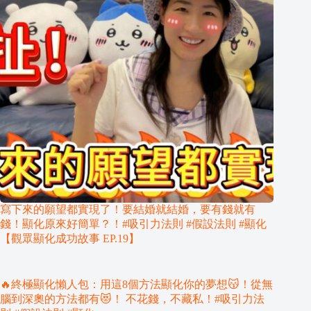
寫下來的願望都實現了！要結婚就結婚，要有錢就有
錢！顯化原來好簡單？！#吸引力法則 #假設法則 #顯化
【觀眾顯化成功故事 EP.19】
🔥終極顯化懶人包：用這8個方法顯化你的夢想😽！從無
腦到深奧的方法都有😻！ 不花錢，不藏私！#吸引力法