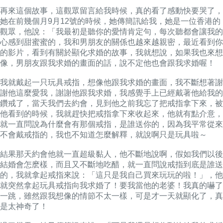
再來這個故事，這觀眾留言給我時候，真的看了感動快要哭了，
她在前幾個月9月12號的時候，她傳簡訊給我，她是一位香港的
觀眾，他說：「我最初是聽你的愛情肯定句，每次聽都會讓我的
心感到甜蜜蜜的，我和男朋友的關係也越來越親密，最近看到你
的影片，看到有關於顯化求婚的故事，我就想說，如果我也來想
像，男朋友跟我求婚的畫面的話，說不定他也會跟我求婚喔！
我就戴起一只玩具戒指，想像他跟我求婚的畫面，我不斷想著謝
謝他這麼愛我，謝謝他跟我求婚，我感覺手上已經戴著他給我的
鑽戒了，當天我們去約會，見到他之前我忘了把戒指拿下來，被
他看到的時候，我就趕快把戒指拿下來收起來，他就有點介意，
就一直問說為什麼會有那個戒指，是誰送你的，因為我平常從來
不會戴戒指的，我也不知道怎麼解釋，就說啊只是玩具啦～
結果那天約會他就一直超級黏人，他不斷地說啊，假如我們以後
結婚會怎麽樣，而且又不斷地吃醋，就一直問說戒指到底是誰送
的，我就拿起戒指來說：「這只是我自己買來玩玩的啦！」，他
就突然拿起玩具戒指向我求婚了！要我當他的老婆！我真的嚇了
一跳，雖然跟我想像的情節不太一樣，可是才一天就顯化了，真
是太神奇了！