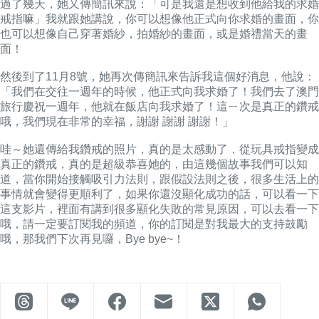
過了幾天，她又傳簡訊來說：「可是我還是想收到他給我的求婚
戒指嘛」我就跟她講說，你可以想像他正式向你求婚的畫面，你
也可以想像自己穿著婚紗，拍婚紗的畫面，或是婚禮當天的畫
面！
然後到了11月8號，她再次傳簡訊來告訴我這個好消息，他說：
「我們在交往一週年的時候，他正式向我求婚了！我們去了澳門
旅行慶祝一週年，他就在飯店向我求婚了！這ㄧ次是真正的鑽戒
哦，我們現在非常的幸福，謝謝 謝謝 謝謝！」
哇～她還傳給我鑽戒的照片，真的是太感動了，從玩具戒指變成
真正的鑽戒，真的是超級恭喜她的，由這幾個故事我們可以知
道，當你開始接觸吸引力法則，跟假設法則之後，很多生活上的
事情就會變得更順利了，如果你還沒顯化成功的話，可以看一下
這支影片，裡面有講到很多顯化失敗的常見原因，可以去看一下
哦，請一定要訂閱我的頻道，你的訂閱是對我最大的支持鼓勵
哦，那我們下次再見囉，Bye bye~！