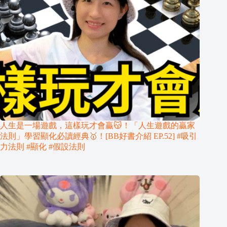
人生是一場遊戲，這樣玩才會贏😽！「人生遊戲的贏家
法則」學習顯化必讀經典🥇！[BB好書介紹 EP.52] #吸引
力法則 #顯化 #假設法則