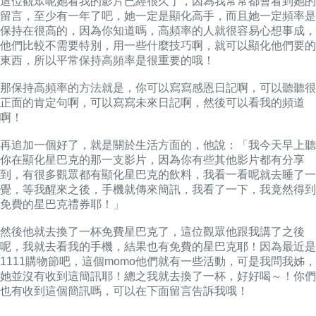
這位觀眾呢她看我的影片已經很久了，因為我常常都會看到她的
留言，至少有一年了吧，她一定是顯化高手，而且她一定頻率是
保持在很高的，因為你知道嗎，高頻率的人就很容易心想事成，
他們比較不需要特別，用一些什麼技巧啊，就可以顯化他們要的
東西，所以平常保持高頻率是很重要的哦！
那保持高頻率的方法就是，你可以寫寫感恩日記啊，可以聽聽很
正面的肯定句啊，可以寫寫未來日記啊，然後可以看我的頻道
啊！
再追加一個好了，就是關於生活方面的，他說：「我今天早上聽
你在顯化星巴克的那一支影片，因為你有些其他影片都有分享
到，有很多觀眾都有顯化星巴克的飲料，我看一看呢就去睡了一
覺，等我醒來之後，手機就傳來簡訊，我看了一下，我竟然得到
免費的星巴克禮券耶！」
然後他就去換了一杯免費星巴克了，這位觀眾他跟我講了之後
呢，我就去看我的手機，結果也有免費的星巴克耶！因為最近是
1111購物節吧，這個momo他們就有一些活動，可是我問我姊，
她並沒有收到這簡訊耶！總之我就去換了一杯，好好喝～！你們
也有收到這個簡訊嗎，可以在下面留言告訴我哦！