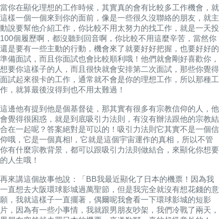
當你在顯化理想的工作時候，其實真的會有比較多工作機會，就
這樣一個一個來到你的面前，像是一些很久沒聯絡的朋友，就主
動說要幫他介紹工作，你比較不用太努力的找工作，就是一天投
100個履歷啊，都沒聽到回音啊，你比較不用這麼辛苦，當然你
還是要有一些主動的行動，機會來了就要好好把握，也要好好的
準備面試，而且你面試也會比較順利哦！他們就會剛好喜歡你，
想要你這樣子的人，而且很快就會安排第二次面試，那些你覺得
面試起來很卡的工作，通常就不會是你的理想工作，所以那種工
作，就算最後沒得到也不用太難過！
這邊他有提到他是個基督徒，那其實有很多有宗教信仰的人，他
會覺得很困惑，就是到底吸引力法則，有沒有辦法跟他的宗教結
合在一起呢？答案絕對是可以的！吸引力法則它其實不是一個信
仰哦，它是一個真相!，它就是這個宇宙運作的真相，所以不管
你有什麼宗教背景，都可以跟吸引力法則做結合，來顯化你想要
的人生哦！
再來講這個故事他說：「BB我最近顯化了日本的機票！因為我
一直想去大阪環球影城過萬聖節，但是我完全就沒有想花錢的意
願，我就這樣子一直擺著，偶爾呢我會看一下環球影城的短影
片，因為有一些小事情，我就跟男朋友吵架，我們冷戰了兩天，