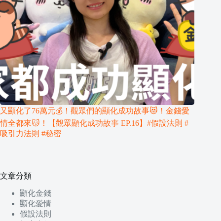
又顯化了76萬元💰！觀眾們的顯化成功故事😻！金錢愛
情全都來😽！【觀眾顯化成功故事 EP.16】#假設法則 #
吸引力法則 #秘密
文章分類
顯化金錢
顯化愛情
假設法則