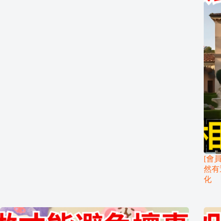
[會
然有
化