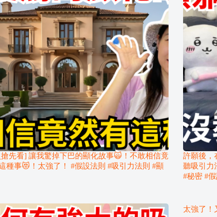
員搶先看] 讓我驚掉下巴的顯化故事🙀！不敢相信竟
許願後，
這種事😻！太強了！ #假設法則 #吸引力法則 #顯
聽吸引力法
#秘密 #假
太強了！又