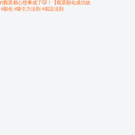
我的觀眾都心想事成了😽！【觀眾顯化成功故
15】#顯化 #吸引力法則 #假設法則