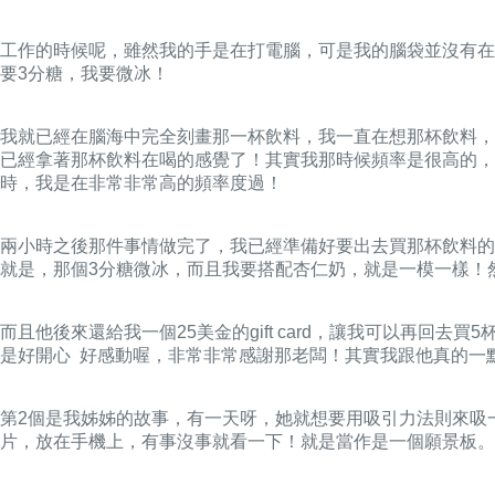
工作的時候呢，雖然我的手是在打電腦，可是我的腦袋並沒有在
要3分糖，我要微冰！
我就已經在腦海中完全刻畫那一杯飲料，我一直在想那杯飲料，
已經拿著那杯飲料在喝的感覺了！其實我那時候頻率是很高的
時，我是在非常非常高的頻率度過！
兩小時之後那件事情做完了，我已經準備好要出去買那杯飲料的
就是，那個3分糖微冰，而且我要搭配杏仁奶，就是一模一樣！然後
而且他後來還給我一個25美金的gift card，讓我可以再
是好開心 好感動喔，非常非常感謝那老闆！其實我跟他真的一
第2個是我姊姊的故事，有一天呀，她就想要用吸引力法則來吸一杯
片，放在手機上，有事沒事就看一下！就是當作是一個願景板。