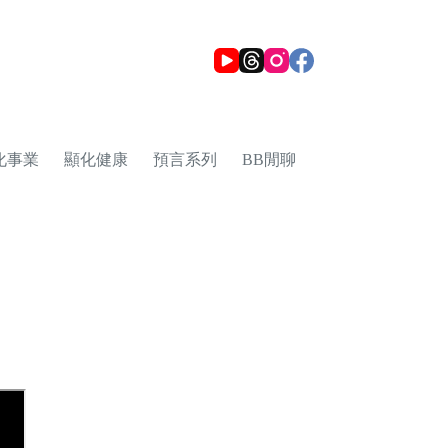
化事業
顯化健康
預言系列
BB閒聊