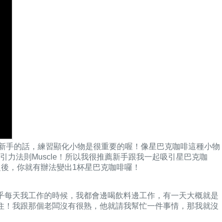
的新手的話，練習顯化小物是很重要的喔！像星巴克咖啡這種小物
力法則Muscle！所以我很推薦新手跟我一起吸引星巴克咖
之後，你就有辦法變出1杯星巴克咖啡囉！
乎每天我工作的時候，我都會邊喝飲料邊工作，有一天大概就是
住！我跟那個老闆沒有很熟，他就請我幫忙一件事情，那我就沒