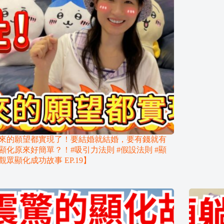
來的願望都實現了！要結婚就結婚，要有錢就有
顯化原來好簡單？！#吸引力法則 #假設法則 #顯
觀眾顯化成功故事 EP.19】