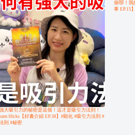
個😻！
事 EP.
強大吸引力的秘密是這個！這才是吸引力法則！
aham Hicks【好書介紹 EP.38】#顯化 #吸引力法則 #
法則 #秘密