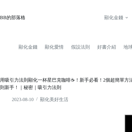
Skip
to
content
BB的部落格
顯化金錢
顯化金錢
顯化愛情
假設法則
好書介紹
地
用吸引力法則顯化一杯星巴克咖啡☕️！新手必看！2個超簡單方法
則新手！｜秘密｜吸引力法則
2023-08-10
顯化美好生活