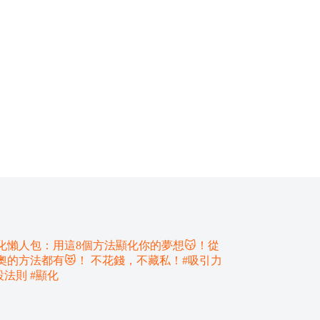
顯化懶人包：用這8個方法顯化你的夢想😽！從
奧的方法都有😻！ 不花錢，不藏私！#吸引力
設法則 #顯化