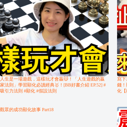
人生是一場遊戲，這樣玩才會贏😽！「人生遊戲的贏
寫下
家法則」學習顯化必讀經典🥇！[BB好書介紹 EP.52] #
錢！
吸引力法則 #顯化 #假設法則
化【
觀眾的成功顯化故事 Part18