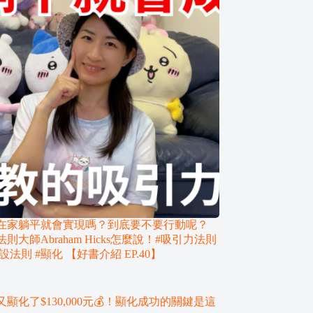
在家躺平就會實現嗎？到底要不要行動呢？
則大師Abraham Hicks怎麼說！#吸引力法則
設法則 #顯化 【好書介紹 EP.40】
顯化了$130,000元💰！顯化成功的關鍵是這