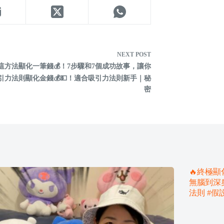
NEXT
POST
這方法顯化一筆錢💰！7步驟和7個成功故事，讓你
引力法則顯化金錢💰💵！適合吸引力法則新手｜秘
密
🔥終極
無腦到深
法則 #假