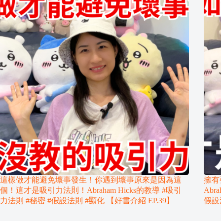
這樣做才能避免壞事發生！你遇到壞事原來是因為這
擁有
個！這才是吸引力法則！Abraham Hicks的教導 #吸引
Abr
力法則 #秘密 #假設法則 #顯化 【好書介紹 EP.39】
假設