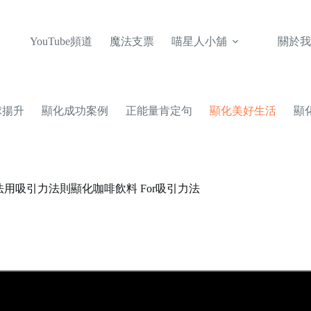
YouTube頻道
魔法支票
喵星人小舖
關於我
球揚升
顯化成功案例
正能量肯定句
顯化美好生活
顯
用吸引力法則顯化咖啡飲料 For吸引力法