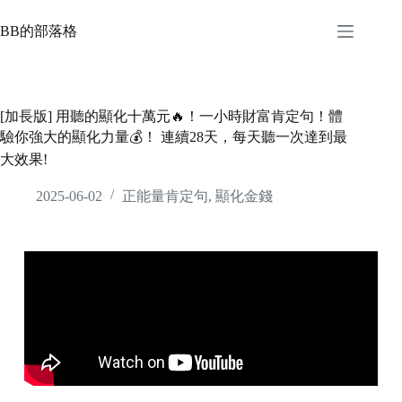
BB的部落格
[加長版] 用聽的顯化十萬元🔥！一小時財富肯定句！體
驗你強大的顯化力量💰！ 連續28天，每天聽一次達到最
大效果!
2025-06-02
正能量肯定句
,
顯化金錢