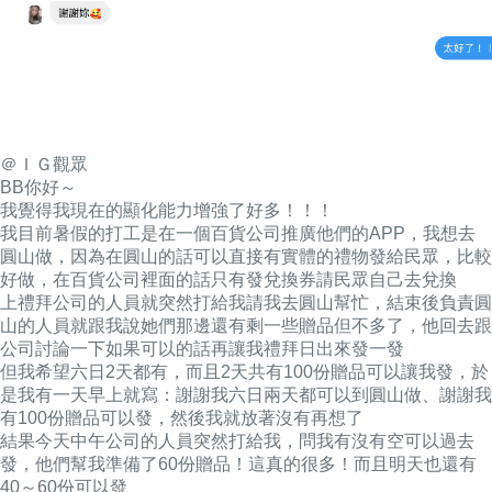
＠ＩＧ觀眾
BB你好～
我覺得我現在的顯化能力增強了好多！！！
我目前暑假的打工是在一個百貨公司推廣他們的APP，我想去
圓山做，因為在圓山的話可以直接有實體的禮物發給民眾，比較
好做，在百貨公司裡面的話只有發兌換券請民眾自己去兌換
上禮拜公司的人員就突然打給我請我去圓山幫忙，結束後負責圓
山的人員就跟我說她們那邊還有剩一些贈品但不多了，他回去跟
公司討論一下如果可以的話再讓我禮拜日出來發一發
但我希望六日2天都有，而且2天共有100份贈品可以讓我發，於
是我有一天早上就寫：謝謝我六日兩天都可以到圓山做、謝謝我
有100份贈品可以發，然後我就放著沒有再想了
結果今天中午公司的人員突然打給我，問我有沒有空可以過去
發，他們幫我準備了60份贈品！這真的很多！而且明天也還有
40～60份可以發