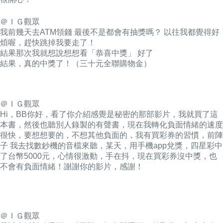
＠ＩＧ觀眾
我前幾天去ATM領錢 最後不是都會有抽獎嗎？ 以往我都覺得好
煩喔，趕快跳掉我要走了！
結果那次我就想說想想看「恭喜中獎」 好了
結果，真的中獎了！（三十元全聯購物金）
＠ＩＧ觀眾
Hi，BB你好，看了你介紹感覺是秘密的那部影片，我就買了這
本書，然後也聽別人錄製的有聲書，現在我轉化負面情緒的速度
很快，要想想要的，不想其他負面的，我有買彩券的習慣，前陣
子 我去找數鈔機的音檔來聽，某天，用手機app兌獎，四星彩中
了台幣5000元，心情很激動，手在抖，現在買彩券沒中獎，也
不會有負面情緒！謝謝你的影片，感謝！
＠ＩＧ觀眾