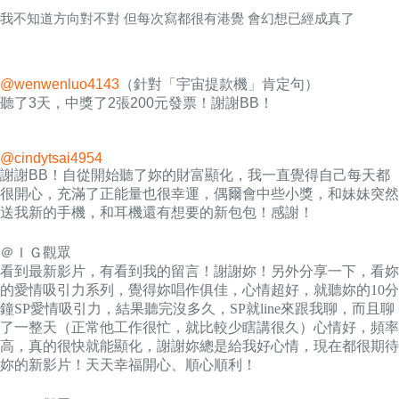
我不知道方向對不對 但每次寫都很有港覺 會幻想已經成真了
@wenwenluo4143
（針對「宇宙提款機」肯定句）
聽了3天，中獎了2張200元發票！謝謝BB！
@cindytsai4954
謝謝BB！自從開始聽了妳的財富顯化，我一直覺得自己每天都
很開心，充滿了正能量也很幸運，偶爾會中些小獎，和妹妹突然
送我新的手機，和耳機還有想要的新包包！感謝！
＠ＩＧ觀眾
看到最新影片，有看到我的留言！謝謝妳！另外分享一下，看妳
的愛情吸引力系列，覺得妳唱作俱佳，心情超好，就聽妳的10分
鐘SP愛情吸引力，結果聽完沒多久，SP就line來跟我聊，而且聊
了一整天（正常他工作很忙，就比較少瞎講很久）心情好，頻率
高，真的很快就能顯化，謝謝妳總是給我好心情，現在都很期待
妳的新影片！天天幸福開心、順心順利！