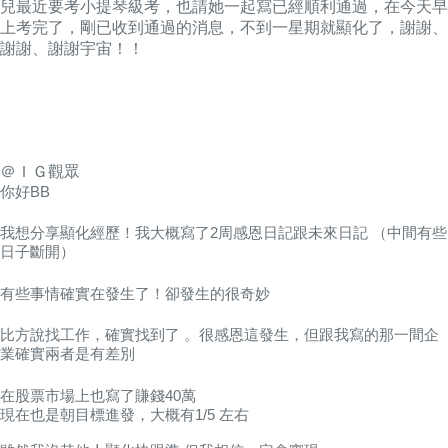
兒最近要考小提琴級考，也請她一起寫已經順利通過，在今天早
上考完了，剛已收到通過的消息，不到一星期就顯化了，謝謝、
謝謝、謝謝宇宙！！
＠ＩＧ觀眾
你好BB
我想分享顯化經歷！我大概寫了2周感恩日記跟未來日記 （中間有些
日子斷開）
有些事情確實在發生了！卻發生的很奇妙
比方說找工作，確實找到了 。很感恩這發生，但跟我寫的那一間企
業確實兩者是有差別
在股票市場上也寫了賺錢40萬
現在也是朝目標進發，大概有1/5 左右