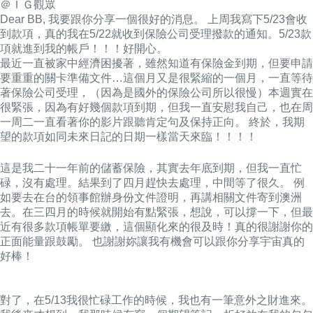
＠ＩＧ觀眾
Dear BB, 我要跟你分享一個很好的消息。 上周我寫下5/23會收
到款項，真的我在5/22就收到保險公司受理撥款的通知。5/23款
項就進到我的帳戶！！！好開心。
最近一直被家中經濟困擾著，雖然知道有保險金到期，但要申請
要重重的關卡準備文件…這個月又是很緊縮的一個月，一直等待
著保險公司受理，（因為是國外的保險公司所以很慢）本週實在
很緊張，因為有好幾個款項到期，但我一直安慰我自己，也在周
一周二一直看著你的影片跟聽肯定句及保持正向。 終於，我期
望的款項如同未來日記的日期一樣當天來臨！！！！
這是我二十一年前的儲蓄保險，
其實去年底到期，但我一直忙
碌，沒有處理。結果到了四月趕快去處理，中間等了很久。 例
如要去在台的領事館辦身份文件證明，再講相關文件寄到澳洲
去。在三四月的時候就開始有點緊張，想說，可以撐一下，但最
近有很多款項帳單要繳，這個顯化來的很及時！真的很謝謝你的
正面能量跟鼓勵。 也謝謝妳讓我有機會可以跟你分享宇宙真的
好棒！
對了，在5/13我很忙碌工作的時候，我也有一筆意外之財進來。