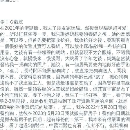
謝謝BB！
＠ＩＧ觀眾
在2021年的聖誕節，我去了朋友家玩貓。然後發現貓咪超可愛
的，所以打算領養一隻。我告訴媽媽想要領養貓之後，她的反應
是，可以養，但首先要把家收拾好。我收拾好之後，發現客廳有
一個很好的位置其實可以養貓，可以放小床/貓砂和一些貓的日
用品。之後有看一些領養的網站，但就發現不太合眼緣。不過我
沒有心急，就慢慢來，慢慢選。大約看了半年之後，媽媽忽然就
發給我一張狗狗的照片，她說，有一個居民要去內地做牙齒手術
3、4個月，長時間不能照顧狗狗了，想直接把狗狗送人，問我
要不要。我當時是有猶豫，因為狗狗年齡已經7歲了，擔心狗狗
適應不了我這新主人。但是我最後還是答應了，因為覺得挺有緣
份的。雖然一開始客廳的位置我是留給貓貓，但其實宇宙是為了
小狗而留位置。養了小狗之後，發生了一些好事。第一，養了狗
狗2-3星期後，就是收到消息抽到了政府資助房屋的名額（就是
BB哭的香港買房記的故事
）。第二，我在2022年5月28日開始
養狗狗，然後在2023年5月28日我就搬去新房子！養狗的日期就
是搬去新房子的日期，超有緣份的！第三，我本來有很嚴重的濕
疹，看了超過5個醫生，中醫西醫也有看，但都不行。但我養狗