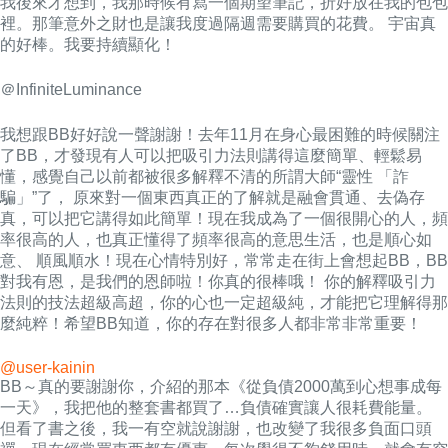
我後來才想到，我那時候有寫一個期望筆記，折好放在我的包包
裡。那筆意外之財也是讓我度過隔週需要購買的花費。 宇宙真
的好棒。我要持續顯化！
＠InfiniteLuminance
我想跟BB好好說一聲謝謝！去年11月在身心最困難的時候關注
了BB，才發現有人可以把吸引力法則講得這麼簡單、輕鬆易
懂
，
感覺自己以前都被很多解釋不清的所謂大師“靈性 「詐
騙」”了， 原來對一個東西真正的了解就是融會貫通、去偽存
真，可以把它講得如此簡單！現在我成為了一個很開心的人，頻
率很高的人，也真正懂得了頻率很高的意思生活，也是順心如
意、 順風順水！現在心情特別好，常常走在街上會想起BB，BB
對我有恩，是我們的恩師啦！你真的很棒哦！ 你的解釋吸引力
法則的技法超級高超，你的心也一定超級純，才能把它理解得那
麼純粹！希望BB知道，你的存在對很多人都非常非常重要！
@user-kainin
BB～真的要謝謝你，介紹的那本《從負債2000萬到心想事成每
一天》，我把他的整套書都買了…負債確實讓人很耗費能量。
但看了書之後，我一有空就說謝謝，也改變了我很多負面口頭