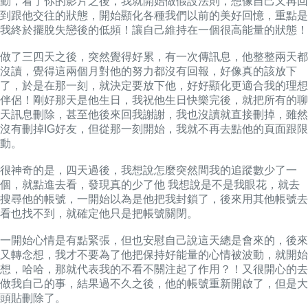
動
，
看了你的影片之後，我就開始做假設法則
，
想像自己又再回
到跟他交往的狀態
，
開始顯化各種我們以前的美好回憶
，
重點是
我終於擺脫失戀後的低頻！讓自己維持在一個很高能量的狀態！
做了三四天之後，突然覺得好累
，
有一次傳訊息，他整整兩天都
沒讀
，
覺得這兩個月對他的努力都沒有回報
，
好像真的該放下
了
，
於是在那一刻，就決定要放下他
，
好好顯化更適合我的理想
伴侶！
剛好那天是他生日，我祝他生日快樂完後
，
就把所有的聊
天訊息刪除
，
甚至他後來回我謝謝
，
我也沒讀就直接刪掉
，
雖然
沒有刪掉IG好友
，
但從那一刻開始，我就不再去點他的頁面跟限
動。
很神奇的是，四天過後
，
我想說怎麼突然間我的追蹤數少了一
個
，
就點進去看，發現真的少了他 我想說是不是我眼花
，
就去
搜尋他的帳號
，
一開始以為是他把我封鎖了
，
後來用其他帳號去
看也找不到
，
就確定他只是把帳號關閉。
一開始心情是有點緊張
，
但也安慰自己說這天總是會來的
，
後來
又轉念想，我才不要為了他把保持好能量的心情被波動
，
就開始
想，哈哈，那就代表我的不看不關注起了作用？！
又很開心的去
做我自己的事
，
結果過不久之後
，
他的帳號重新開啟了
，
但是大
頭貼刪除了。