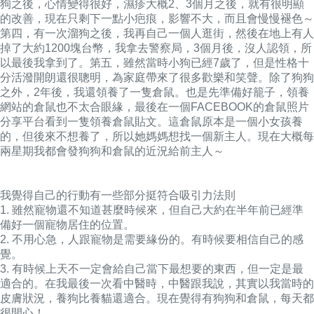
狗之後，心情變得很好，濕疹大概2、3個月之後，就有很明顯
的改善，現在只剩下一點小疤痕，影響不大，而且會慢慢褪色～
第四，有一次溜狗之後，我再自己一個人逛街，然後在地上有人
掉了大約1200塊台幣，我拿去警察局，3個月後，沒人認領，所
以最後我拿到了。第五，雖然當時小狗已經7歲了，但是性格十
分活潑開朗還很聰明，為家庭帶來了很多歡樂和笑聲。除了狗狗
之外，2年後，我還領養了一隻倉鼠。也是先準備好籠子，領養
網站的倉鼠也不太合眼緣，最後在一個FACEBOOK的倉鼠照片
分享平台看到一隻領養倉鼠貼文。這倉鼠原本是一個小女孩養
的，但後來不想養了，所以她媽媽想找一個新主人。現在大概每
兩星期我都會發狗狗和倉鼠的近況給前主人～
我覺得自己的行動有一些部分挺符合吸引力法則
1. 雖然寵物還不知道甚麼時候來，但自己大約在半年前已經準
備好一個寵物居住的位置。
2. 不用心急，人跟寵物是需要緣份的。有時候要相信自己的感
覺。
3. 有時候上天不一定會給自己當下最想要的東西，但一定是最
適合的。在我最後一次看中醫時，中醫跟我說，其實以我當時的
皮膚狀況，養狗比養貓還適合。現在覺得有狗狗和倉鼠，每天都
很開心！