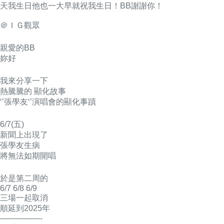
天我生日他也一大早就祝我生日！
BB謝謝你！
＠ＩＧ觀眾
親愛的BB
妳好
我來分享一下
熱騰騰的 顯化故事
‘’張學友‘’演唱會的顯化事蹟
6/7(五)
新聞上出現了
張學友生病
將無法如期開唱
於是第二周的
6/7 6/8 6/9
三場一起取消
順延到2025年
—————-