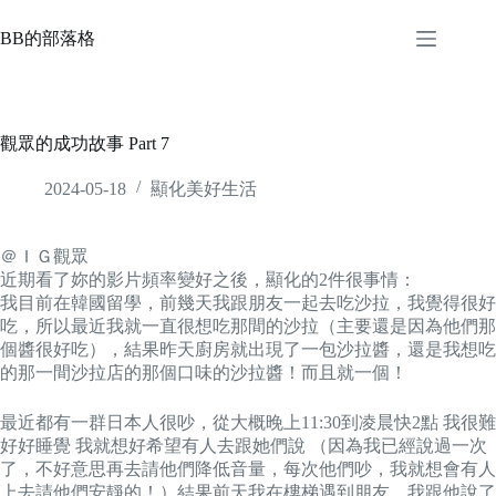
Skip
to
BB的部落格
content
觀眾的成功故事 Part 7
2024-05-18
顯化美好生活
＠ＩＧ觀眾
近期看了妳的影片頻率變好之後，顯化的2件很事情：
我目前在韓國留學，前幾天我跟朋友一起去吃沙拉，我覺得很好
吃，所以最近我就一直很想吃那間的沙拉（主要還是因為他們那
個醬很好吃），結果昨天廚房就出現了一包沙拉醬，還是我想吃
的那一間沙拉店的那個口味的沙拉醬！而且就一個！
最近都有一群日本人很吵，從大概晚上11:30到凌晨快2點 我很難
好好睡覺 我就想好希望有人去跟她們說 （因為我已經說過一次
了，不好意思再去請他們降低音量，每次他們吵，我就想會有人
上去請他們安靜的！）結果前天我在樓梯遇到朋友，我跟他說了