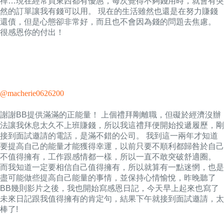
禪…現在經常買東西都有優惠，每次覺得不夠錢用時，就會有突
然的訂單讓我有錢可以用。 現在的生活雖然也還是在努力賺錢
還債，但是心態卻非常好，而且也不會因為錢的問題去焦慮。
很感恩你的付出！
@macherie0626200
謝謝BB提供滿滿的正能量！ 上個禮拜剛離職，但礙於經濟沒辦
法讓我休息太久不上班賺錢，所以我這禮拜便開始投遞履歷，剛
接到面試邀請的電話，是滿不錯的公司。 我到這一兩年才知道
要提高自己的能量才能獲得幸運，以前只要不順利都歸咎於自己
不值得擁有，工作跟感情都一樣，所以一直不敢突破舒適圈。
而我知道一定要相信自己值得擁有，所以就算有一點迷惘，也是
盡可能做些提高自己能量的事情，並保持心情愉悅，昨晚聽了
BB幾則影片之後，我也開始寫感恩日記，今天早上起來也寫了
未來日記跟我值得擁有的肯定句，結果下午就接到面試邀請，太
棒了!