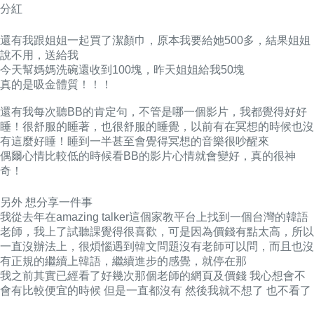
分紅
還有我跟姐姐一起買了潔顏巾，原本我要給她500多，結果姐姐
說不用，送給我
今天幫媽媽洗碗還收到100塊，昨天姐姐給我50塊
真的是吸金體質！！！
還有我每次聽BB的肯定句，不管是哪一個影片，我都覺得好好
睡！
很舒服的睡著，也很舒服的睡覺，以前有在冥想的時候也沒
有這麼好睡！
睡到一半甚至會覺得冥想的音樂很吵醒來
偶爾心情比較低的時候看BB的影片心情就會變好，真的很神
奇！
另外 想分享一件事
我從去年在amazing talker這個家教平台上找到一個台灣的韓語
老師，我上了試聽課覺得很喜歡，可是因為價錢有點太高，所以
一直沒辦法上，很煩惱遇到韓文問題沒有老師可以問，而且也沒
有正規的繼續上韓語，繼續進步的感覺，就停在那
我之前其實已經看了好幾次那個老師的網頁及價錢 我心想會不
會有比較便宜的時候 但是一直都沒有 然後我就不想了 也不看了