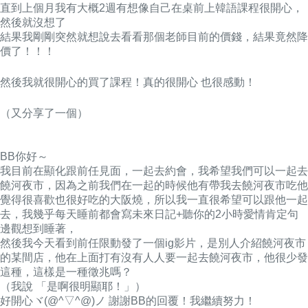
直到上個月我有大概2週有想像自己在桌前上韓語課程很開心，
然後就沒想了
結果我剛剛突然就想說去看看那個老師目前的價錢，結果竟然降
價了！！！
然後我就很開心的買了課程！
真的很開心 也很感動！
（又分享了一個）
BB你好～
我目前在顯化跟前任見面，一起去約會，我希望我們可以一起去
饒河夜市，因為之前我們在一起的時候他有帶我去饒河夜市吃他
覺得很喜歡也很好吃的大阪燒，所以我一直很希望可以跟他一起
去，我幾乎每天睡前都會寫未來日記+聽你的2小時愛情肯定句
邊觀想到睡著，
然後我今天看到前任限動發了一個ig影片，是別人介紹饒河夜市
的某間店，他在上面打有沒有人人要一
起去饒河夜市，他很少發
這種，
這樣是一種徵兆嗎？
（我說 「是啊很明顯耶！」）
好開心ヾ(@^▽^@)ノ 謝謝BB的回覆！我繼續努力！