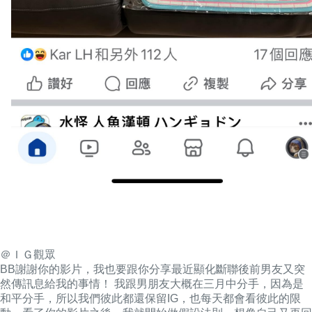
＠ＩＧ觀眾
BB謝謝你的影片，我也要跟你分享最近顯化斷聯後前男友又突
然傳訊息給我的事情！ 我跟男朋友大概在三月中分手
，
因為是
和平分手，所以我們彼此都還保留IG
，
也每天都會看彼此的限