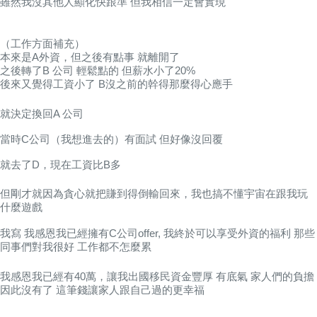
雖然我沒其他人顯化快跟準 但我相信一定會實現
（工作方面補充）
本來是A外資，但之後有點事 就離開了
之後轉了B 公司 輕鬆點的 但薪水小了20%
後來又覺得工資小了 B沒之前的幹得那麼得心應手
就決定換回A 公司
當時C公司（我想進去的）有面試 但好像沒回覆
就去了D，現在工資比B多
但剛才就因為貪心就把賺到得倒輸回來，
我也搞不懂宇宙在跟我玩
什麼遊戲
我寫 我感恩我已經擁有C公司offer, 我終於可以享受外資的福利 那些
同事們對我很好 工作都不怎麼累
我感恩我已經有40萬，讓我出國移民資金豐厚 有底氣 家人們的負擔
因此沒有了 這筆錢讓家人跟自己過的更幸福