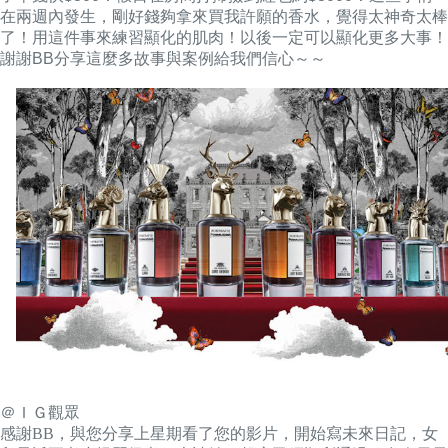
在兩週內發生，剛好錢夠拿來買我許願的香水，覺得太神奇太棒
了！用這件事來練習顯化的肌肉！以後一定可以顯化更多大事！
謝謝BB分享這麼多故事與案例給我們信心～～
＠ＩＧ觀眾
感謝BB，與您分享上星期看了您的影片，開始寫未來日記，女