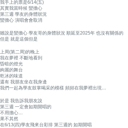
我手上的票是6/14(五)
其實我當時候 蠻擔心
第三週 學友的身體狀況
蠻擔心 演唱會會取消
雖說是蠻擔心 學友哥的身體狀況 順延至2025年 也沒有關係的
但是 就是這個但是
上周(第二周)的晚上
我在夢裡 不斷地看到
昏暗的燈光
絢麗的舞台
乾冰的味道
還有 我朋友坐在我身邊
我們一起為學友鼓掌喝采的模樣 頻頻在我夢裡出現…
於是 我告訴我朋友說
第三週 一定會如期開唱的
不用擔心…
果不其然
在6/13(四)學友飛來台彩排 第三週的 如期開唱