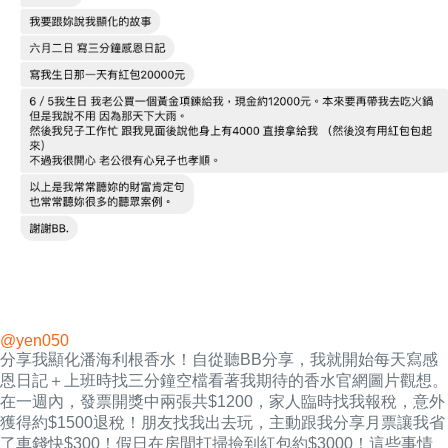
@yen050
分享我顯化潘海利根香水！自從聽BB分享，我就開始每天寫感
恩日記＋上班時找三分鐘空檔看著我期待的香水官網圖片觀想。
在一週內，發票開獎中兩張共$1200，家人臨時找我報稅，意外
獲得約$1500退稅！朋友找我出去玩，主動跟我分享月票讓我省
了車錢快$300！假日在房間打掃撿到紅包約$3000！這些事情