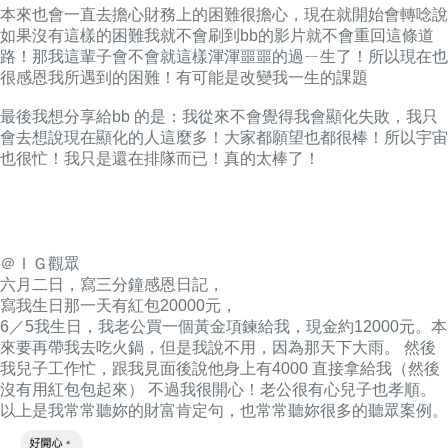
本來也會一直去擔心財務上的困難很擔心，現在就開始會轉唸說
如果沒有這樣的困難我就不會刷到bb的影片就不會重回這條道
路！那我這輩子會不會就這樣渾渾噩噩的過ㄧ生了！所以現在也
很感恩我所遇到的困難！有可能是改變我一生的課題
最後我想分享給bb 的是：我從來不會覺得我會顯化失敗，我只
會去想說現在顯化的人這麼多！大家都願望也都很棒！所以宇宙
也很忙！我只是還在排隊而已！真的太棒了！
＠ＩＧ觀眾
六月二日，寫三分鐘感恩日記，
寫我生日那一天有紅包20000元，
6／5我生日，我老公買一個黃金項鍊給我，現金約12000元。本
來要再帶我去吃火鍋，但是我說不用，因為那天下大雨。 然後
我兒子工作忙，跟我見面後說他身上有4000 直接拿給我（然後
沒有用紅包包起來） 不過我很開心！老公很有心兒子也孝順。
以上是我常常聽妳的財富肯定句，也常常聽妳很多的聽眾案例。