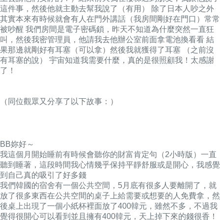
這件事，然後他就主動去幫我說了（有用） 除了日本人吵之外
其實本來有時候就會有人在門外講話（我房間剛好在門口）常常
被吵醒 我們房間是電子密碼鎖，昨天不知道為什麼突然一直狂
叫，然後我密管理員，他請我去他辦公室前面拿電池換看看 結
果那邊就剛好有耳塞（可以拿）然後我就獲得了耳塞 （之前沒
有耳塞的說） 宇宙知道我需要什麼，真的是很照顧我！太感謝
了！
（同位觀眾又分享了以下故事：）
BB妳好～
我這個月開始睡前有時候會聽你的財富肯定句（2小時版）一直
聽到睡著，這段時間我心情幾乎保持平靜舒服或是開心，我感覺
到自己真的吸引了好多錢
我們韓國的宿舍有一個公共空間，5月底有很多人要離開了，就
放了很多東西在公共空間的桌子上給需要或想要的人免費拿，然
後桌上出現了一個小紙杯裡面放了400韓元，雖然不多，不過我
覺得很開心可以看到並且擁有400韓元，天上掉下來的錢很香！