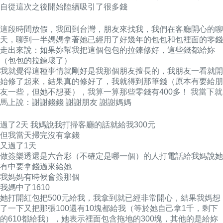
自從這次之後開始陸續吸引了很多錢
這段時間放假，我回到台灣，朋友來找我，我們在客廳開心的聊
天，聊到一半媽媽拿著她已經用了好幾年的包包和包裡面的零錢
走出來說：如果妳幫我把這個包包的拉鍊修好，這些錢都給妳
（包包的拉鍊壞了）
我就覺得這種事情就剛好是我那個朋友擅長的，我朋友一看就開
始修了起來，結果真的修好了，我就得到那筆錢（原本有要給朋
友一些，但她不想要），我算一算那些零錢有400多！
我當下就
馬上說：謝謝錢錢 謝謝朋友 謝謝媽媽
過了2天 我媽說我打掃客廳的話就給我300元
但我當天掃完沒有拿錢
又過了1天
做簽樂透還是六合彩（不確定是哪一個）的人打電話給我媽說她
有中要拿錢過來給她
我媽媽有時候會簽那個
我媽中了1610
她打開紅包把500元給我，我拿到就已經非常開心，結果我媽想
了一下又把那張100還有10塊都給我（等於她自己拿1千，剩下
的610都給我），她表示裡面包含拖地的300塊，其他的是給妳