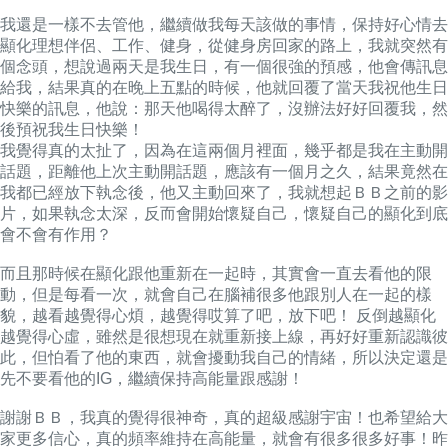
我還是一樣不去管他
，
繼續做我每天該做的事情
，
保持好心情去
顯化理想伴侶、工作、健身
，
從健身房回家的路上
，
我就突然有
個念頭
，
想說過兩天是我生日，有一個很強的預感
，
他會傳訊息
給我
，
結果真的在晚上五點的時候
，
他就回覆了當天我祝他生日
快樂的訊息
，
他說：那天他喝得太醉了，沒辦法好好回覆我
，
然
後預祝我生日快樂！
我覺得真的太扯了
，
因為在這兩個月裡面
，
幾乎都是我在主動開
話題
，
距離他上次主動開話題
，
應該有一個月之久
，
結果竟然在
我都已經放下執念後
，
他又主動回來了
，
我就想起ＢＢ之前的影
片
，
如果執念太深，反而會開始懷疑自己
，
懷疑自己的顯化到底
會不會有作用？
而且那時候在顯化跟他重新在一起時
，
其實會一直去看他的限
動
，
但是每看一次，就會自己在腦補很多他跟
別人在一起的樣
貌
，
越看越覺得心煩，越覺得哎算了吧，放下吧！ 反倒越顯化
越覺得心虛
，
雖然是很想現在就重新接上線
，
再好好重新認識彼
此
，
但怕看了他的東西
，
就會擾動我自己的情緒
，
所以決定還是
先不要看他的IG
，
繼續保持高能量跟感謝！
謝謝ＢＢ，我真的覺得很神奇
，
真的超級感謝宇宙！也希望給大
家更多信心，真的頻率維持在高能量
，
就會有很多很多好事！
昨