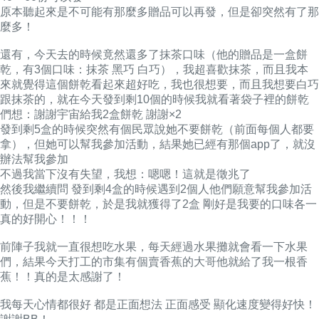
原本聽起來是不可能有那麼多贈品可以再發，但是卻突然有了那
麼多！
還有，今天去的時候竟然還多了抹茶口味（他的贈品是一盒餅
乾，有3個口味：抹茶 黑巧 白巧），我超喜歡抹茶，而且我本
來就覺得這個餅乾看起來超好吃，我也很想要，而且我想要白巧
跟抹茶的，就在今天發到剩10個的時候我就看著袋子裡的餅乾
們想：謝謝宇宙給我2盒餅乾 謝謝×2
發到剩5盒的時候突然有個民眾說她不要餅乾（前面每個人都要
拿），但她可以幫我參加活動，結果她已經有那個app了，就沒
辦法幫我參加
不過我當下沒有失望，我想：嗯嗯！這就是徵兆了
然後我繼續問 發到剩4盒的時候遇到2個人他們願意幫我參加活
動，但是不要餅乾，於是我就獲得了2盒 剛好是我要的口味各一
真的好開心！！！
前陣子我就一直很想吃水果，每天經過水果攤就會看一下水果
們，結果今天打工的市集有個賣香蕉的大哥他就給了我一根香
蕉！！真的是太感謝了！
我每天心情都很好 都是正面想法 正面感受 顯化速度變得好快！