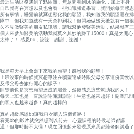
最近生活財務遇到了點困難，無意間看到bb的顯化，加上本身
自己就有在冥想以及也會看一些知識頻道學習，就開始每天感恩
所有事情，睡覺前就冥想顯化我的願望，我知道我的願望還在排
隊中，但我知道總有一天會排到我！但開始做幾天後就有一個很
久不見做醫美的朋友私訊我，請我幫他發醫美活動，結果就有三
個人來參加醫美的活動我就莫名其妙的賺了15000！真是太開心
太棒了！ 感恩bb，謝謝，謝謝，謝謝！
我是每天早上會寫下來我的願望！感恩我的願望！
上班沒事的時候就冥想專注在願望達成時跟父母分享這份喜悅以
及帶父母去旅行開心的樣子！
睡覺前也是冥想願望達成的場景，然後感恩這些幫助我的人！
每天上班也是一直說謝謝謝謝謝謝！生意也越來越好！副業訊問
的客人也越來越多！真的超棒的
真的超級感恩bb讓我再次踏入這個道路！
看完bb的影片就突然想到以前去上心靈課程的時候老師都講
過！但那時聽不太懂！現在回憶起來發現原來我都聽老師講過了