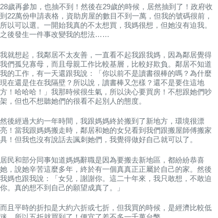
28歲再參加，也抽不到！然後在29歲的時候，居然抽到了！政府收
到22萬份申請表格，資助房屋的數目不到一萬，但我的號碼很前，
所以可以選。一開始我真的不太想買，我媽很想，但她沒有迫我。
之後發生一件事改變我的想法……
我就想起，我鄰居不太友善，一直看不起我跟我媽，因為鄰居覺得
我們孤兒寡母，而且母親工作比較基層，比較好欺負。鄰居不知道
我的工作，有一天還跟我說：「你以前不是讀書很棒的嗎？為什麼
現在還是住在我隔壁？所以說，讀書棒又怎樣？還不是要住這地
方！哈哈哈！」我那時候很生氣，所以決心要買房！不想跟她們吵
架，但也不想聽她們的很看不起別人的態度。
然後經過大約一年時間，我跟媽媽終於搬到了新地方，環境很漂
亮！當我跟媽媽搬走時，鄰居和她的女兒看到我們跟搬屋師傅搬家
具！但我也沒有說話去諷刺她們，我覺得做好自己就可以了。
居民和部分同事知道媽媽辭職是因為要搬去新地區，都紛紛恭喜
她，說她辛苦這麼多年，終於有一個真真正正屬於自己的家。然後
我媽也跟我說：「女兒，謝謝你。這二十年來，我只敢想，不敢迫
你。真的想不到自己的願望成真了。」
而且平時的折扣是大約六折或七折，但我買的時候，是經濟比較低
迷，所以五折就買到了！便宜了差不多一千萬台幣。