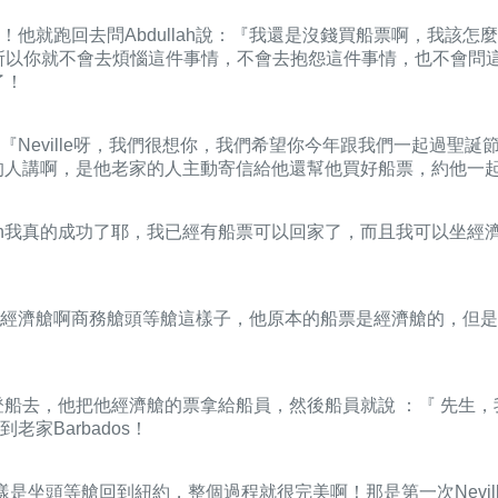
跑回去問Abdullah說：『我還是沒錢買船票啊，我該怎麼辦呢？
所以你就不會去煩惱這件事情，不會去抱怨這件事情，也不會問這件事情
了！
Neville呀，我們很想你，我們希望你今年跟我們一起過聖
有跟老家的人講啊，是他老家的人主動寄信給他還幫他買好船票，約他
：『Abdullah我真的成功了耶，我已經有船票可以回家了，而且我可以
商務艙頭等艙這樣子，他原本的船票是經濟艙的，但是Abdullah
開心心的登船去，他把他經濟艙的票拿給船員，然後船員就說 ：『 
家Barbados！
等艙回到紐約，整個過程就很完美啊！那是第一次Neville Go