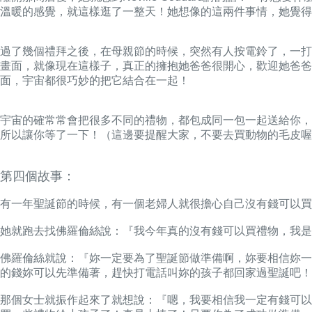
溫暖的感覺，就這樣逛了一整天！她想像的這兩件事情，她覺得
過了幾個禮拜之後，在母親節的時候，突然有人按電鈴了，一打
畫面，就像現在這樣子，真正的擁抱她爸爸很開心，歡迎她爸爸
面，宇宙都很巧妙的把它結合在一起！
宇宙的確常常會把很多不同的禮物，都包成同一包一起送給你，
所以讓你等了一下！（
這邊要提醒大家，不要去買動物的毛皮喔
第四個故事：
有一年聖誕節的時候，有一個老婦人就很擔心自己沒有錢可以買
她就跑去找佛羅倫絲說：『我今年真的沒有錢可以買禮物，我是
佛羅倫絲就說：『妳一定要為了聖誕節做準備啊，妳要相信妳一
的錢妳可以先準備著，趕快打電話叫妳的孩子都回家過聖誕吧！
那個女士就振作起來了就想說：『嗯，我要相信我一定有錢可以