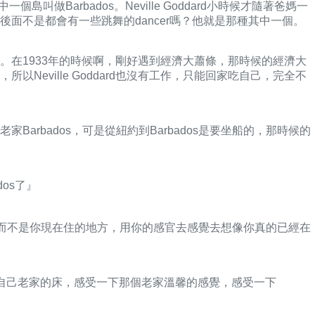
島叫做Barbados。Neville Goddard小時候才隨著爸媽一
面不是都會有一些跳舞的dancer嗎？他就是那種其中一個。
蒙導師。在1933年的時候啊，剛好遇到經濟大蕭條，那時候的經濟大
ville Goddard也沒有工作，只能回家吃自己，完全不
rbados，可是從紐約到Barbados是要坐船的，那時候的
os了』
家裡面，而不是你現在住的地方，用你的感官去感覺去想像你真的已經在
景，看到自己老家的床，感受一下那個老家溫馨的感覺，感受一下