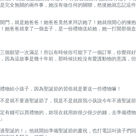
是完全無關的兩件事，她沒有做任何的關聯，然後她就忘記這件
開門，就是她爸爸！她爸爸竟然來拜訪她了！她就很開心的擁抱
！她爸爸就拿了一個盒子，是一份禮物送給她，她一打開那個盒
三個願望一次滿足！所以有時候你可能下了一個訂單，你覺得好
，因為這故事是幾十年前，那時候比較沒有愛護動物的意識，但
禮物給小孩子，因為聖誕節的習俗就是要送一些禮物嘛！
不是就不要過聖誕節了，我是不是就跟我小孩說今年不過聖誕節
定有錢可以買禮物的，妳現在就用妳很少很少的錢，去準備禮物
』
過聖誕的！』他就開始準備聖誕節的慶祝，也打電話叫孩子們回