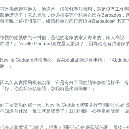
可是幾個禮拜過去，他還是一樣沒錢買船票啊，還是沒有工作啊！他就
跟他講話了！意思是說，你必須要完全想像自己在Barbados，
每天晚上這樣想像吧，繼續想像自己已經睡在Barbados的老家
很快的他就收到一封信，是他的老家的家人寄來的，家人寫說：『
節吧！』Neville Goddard實在是太驚訝了，因為他沒
Neville Goddard就很開心，跟Abdullah講這件事情
艙！』
因為船其實跟飛機有點像，它是有分不同的艙等價位這樣子，有經濟艙啊
『好，你說我坐頭等艙，那我就是坐頭等艙！』
到了要登船的那一天，Neville Goddard就帶著行李開
不知道為什麼，反正就是接受了！就很開開心心地坐頭等艙，回到老
他在老家度過了3個月，跟家人開開心心的過聖誕節啊，最後一樣是坐頭