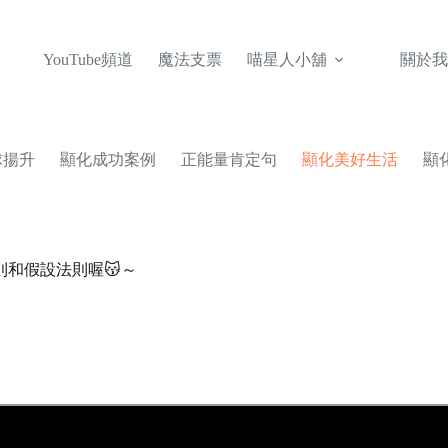
YouTube頻道
魔法支票
喵星人小舖
關於我
球揚升
顯化成功案例
正能量肯定句
顯化美好生活
顯
法則和假設法則喔😽～