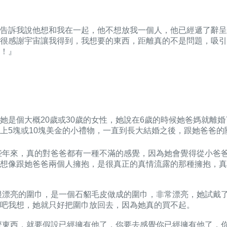
告訴我說他想和我在一起，他不想放我一個人，他已經遞了辭呈
很感謝宇宙讓我得到，我想要的東西，距離真的不是問題，吸引
！』
她是個大概20歲或30歲的女性，她說在6歲的時候她爸媽就離
上5塊或10塊美金的小禮物，一直到長大結婚之後，跟她爸爸
發現說，這些年來，真的對爸爸都有一種不滿的感覺，因為她會覺得從
想像跟她爸爸兩個人擁抱，是很真正的真情流露的那種擁抱，真
看到一個很漂亮的圍巾，是一個石貂毛皮做成的圍巾，非常漂亮，她
吧我想，她就只好把圍巾放回去，因為她真的買不起。
『你想要什麼東西，就要假設已經擁有他了，你要去感覺你已經擁有他