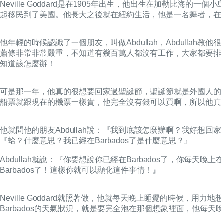
Neville Goddard是在1905年出生，他出生在加勒比海的一個
起移民到了美國。他長大之後就在紐約生活，他是一名舞者，在
他年輕的時候認識了一個朋友，叫做Abdullah，Abdulla
蕭條非常非常嚴重，不知道有幾百萬人都沒有工作，大家都要排隊等
知道該怎麼辦！
可是那一年，他真的很想要回家過聖誕節，聖誕節就是外國人的過年
船票就跟現在的機票一樣貴，他完全沒有錢可以買啊，所以他真
他就問他的朋友Abdullah說：『我到底該怎麼辦啊？我好想回家喔
『蛤？什麼意思？我已經在Barbados了是什麼意思？』
Abdullah就說：『你要想說你已經在Barbados了，你
Barbados了！這樣你就可以顯化這件事情！』
Neville Goddard就照著做，他就每天晚上睡覺的時候
Barbados的天氣狀況，就是要完全泡在那個想象裡面，他每