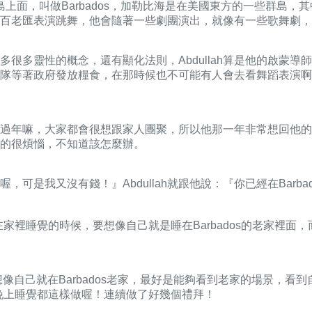
小島上面，叫做Barbados，加勒比海是在美國東方的一些群島，其中一個
百老匯表演跳舞，他會隨著一些劇團演出，就像有一些歌舞劇，後
h教他很多很多靈性的概念，還有顯化法則，Abdullah算是他的啟
著政府發放糧食，在那時候也不可能有人會去看舞蹈表演啊，所以Ne
嘛，大家都會很想跟家人團聚，所以他那一年非常想回他的老家Ba
的很煩惱，不知道該怎麼辦。
，可是我又沒有錢！』Abdullah就跟他說：『你已經在Barbad
每天晚上在家裡睡覺的時候，要想像自己就是睡在Barbados的老
，用力地想像自己就在Barbados老家，最好是能夠看到老家的場
天晚上睡覺都這樣做喔！連續做了好幾個禮拜！