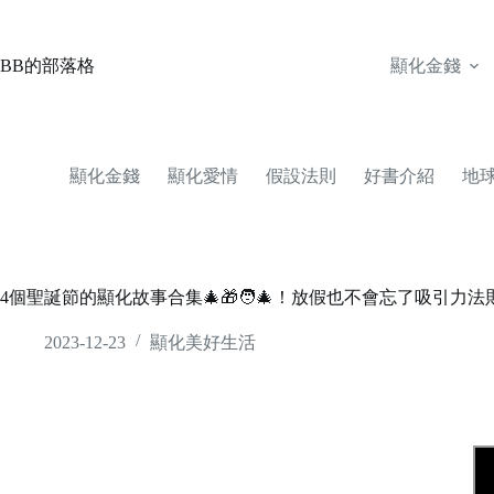
Skip
to
content
BB的部落格
顯化金錢
顯化金錢
顯化愛情
假設法則
好書介紹
地
4個聖誕節的顯化故事合集🎄🎁🧑‍🎄！放假也不會忘了吸引力
2023-12-23
顯化美好生活