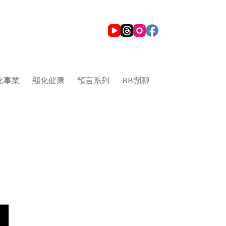
化事業
顯化健康
預言系列
BB閒聊