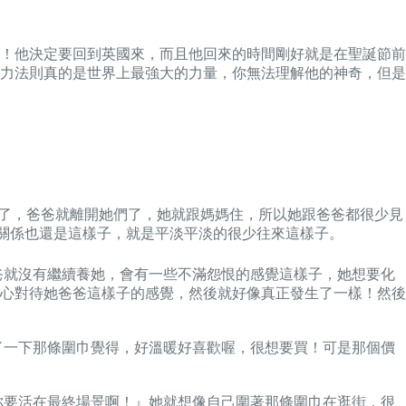
！他決定要回到英國來，而且他回來的時間剛好就是在聖誕節前
力法則真的是世界上最強大的力量，你無法理解他的神奇，但是
婚了，爸爸就離開她們了，她就跟媽媽住，所以她跟爸爸都很少見
的關係也還是這樣子，就是平淡平淡的很少往來這樣子。
小爸爸就沒有繼續養她，會有一些不滿怨恨的感覺這樣子，她想要化
心對待她爸爸這樣子的感覺，然後就好像真正發生了一樣！然後
試戴了一下那條圍巾覺得，好溫暖好喜歡喔，很想要買！可是那個價
了，你要活在最終場景啊！』她就想像自己圍著那條圍巾在逛街，很