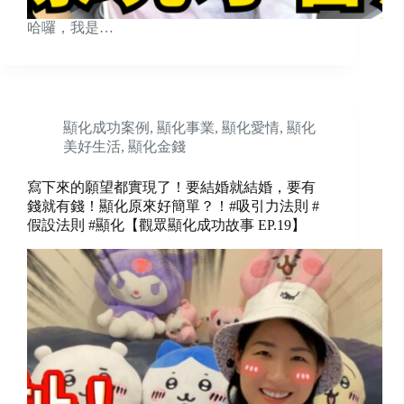
哈囉，我是…
顯化成功案例
,
顯化事業
,
顯化愛情
,
顯化
美好生活
,
顯化金錢
寫下來的願望都實現了！要結婚就結婚，要有
錢就有錢！顯化原來好簡單？！#吸引力法則 #
假設法則 #顯化【觀眾顯化成功故事 EP.19】