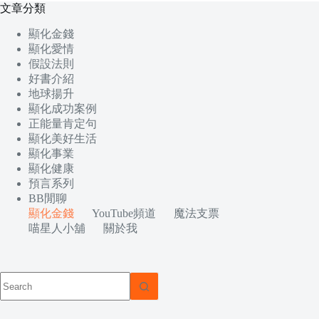
文章分類
顯化金錢
顯化愛情
假設法則
好書介紹
地球揚升
顯化成功案例
正能量肯定句
顯化美好生活
顯化事業
顯化健康
預言系列
BB閒聊
顯化金錢
YouTube頻道
魔法支票
喵星人小舖
關於我