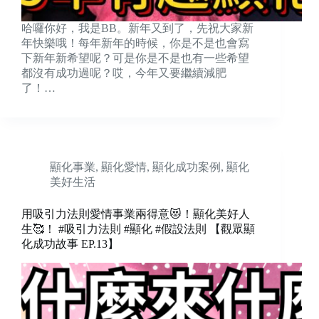
哈囉你好，我是BB。新年又到了，先祝大家新
年快樂哦！每年新年的時候，你是不是也會寫
下新年新希望呢？可是你是不是也有一些希望
都沒有成功過呢？哎，今年又要繼續減肥
了！…
顯化事業
,
顯化愛情
,
顯化成功案例
,
顯化
美好生活
用吸引力法則愛情事業兩得意😻！顯化美好人
生🥰！ #吸引力法則 #顯化 #假設法則 【觀眾顯
化成功故事 EP.13】