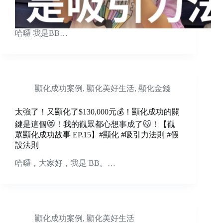
哈囉 我是BB…
顯化成功案例
,
顯化美好生活
,
顯化金錢
太強了！又顯化了$130,000元💰！顯化成功的關
鍵是這個😻！我的觀眾都心想事成了😽！【觀
眾顯化成功故事 EP.15】#顯化 #吸引力法則 #假
設法則
哈囉，大家好，我是 BB。…
顯化成功案例
,
顯化美好生活