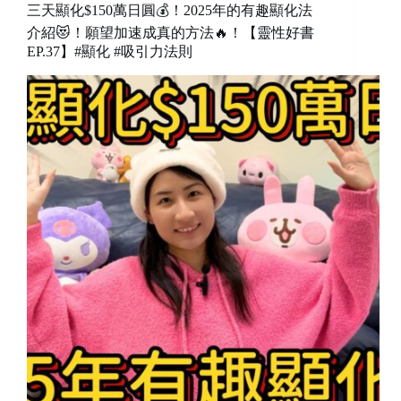
三天顯化$150萬日圓💰！2025年的有趣顯化法
介紹😻！願望加速成真的方法🔥！【靈性好書
EP.37】#顯化 #吸引力法則