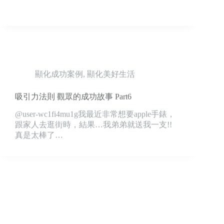
顯化成功案例
,
顯化美好生活
吸引力法則 觀眾的成功故事 Part6
@user-wc1fi4mu1g我最近非常想要apple手錶，
跟家人去逛街時，結果…我弟弟就送我一支!!
真是太棒了…
顯化成功案例
,
顯化美好生活
顯化價值$20萬元的ＸＸ！超猛的顯化故事😽！
一定要看！ 想顯化成功的你千萬不能錯過！愛
情❤️ 金錢💰 健康💪！#吸引力法則 #假設法則 #