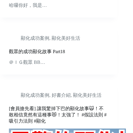
哈囉你好，我是…
顯化成功案例
,
顯化美好生活
觀眾的成功顯化故事 Part18
＠ＩＧ觀眾 BB…
顯化成功案例
,
好書介紹
,
顯化美好生活
[會員搶先看] 讓我驚掉下巴的顯化故事🙀！不
敢相信竟然有這種事😻！太強了！ #假設法則 #
吸引力法則 #顯化