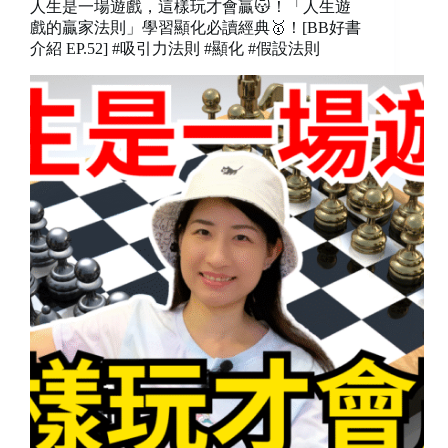
人生是一場遊戲，這樣玩才會贏😽！「人生遊
戲的贏家法則」學習顯化必讀經典🥇！[BB好書
介紹 EP.52] #吸引力法則 #顯化 #假設法則