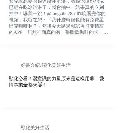
女兒說想要哈根達斯冰淇淋，我跟他說你想像
已經在吃冰淇淋了，就會抽中，結果真的立刻
抽中！嚇我一跳！@fangziliu7851昨晚看完你的
視頻，我就在想：「我什麼時候也能有免費星
巴克咖啡啊？」然後今天路過就試著打開積灰
的APP，居然裡面真的有一張贈飲咖啡的卡！…
好書介紹
,
顯化美好生活
顯化必看！潛意識的力量原來是這樣用😁！愛
情事業全都來😻！
顯化美好生活