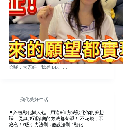
哈囉，大家好，我是 BB。…
顯化美好生活
🔥終極顯化懶人包：用這8個方法顯化你的夢想
😽！從無腦到深奧的方法都有😻！ 不花錢，不
藏私！#吸引力法則 #假設法則 #顯化