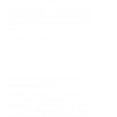
秘密
故事都是從這出來的：
好書介紹
,
顯化美好生活
,
顯化金錢
如何逆轉人生？過著心想事成的每一天？人生
或金錢不順的人必看這集！
哈囉你好，我是BB，今天要介紹的是這套書
『從負債2000萬到心想事成每一天』，作者已
經出好幾本了，總共有4本左右，我全部都買
了！這一整套書他內容都蠻輕鬆可愛，而且作
者的故事也蠻感人的！有很多人會在我的影片
下面留言說，他負債很多啊，到底該怎麼還清
那些債務啊？其實我真的沒有很好的答案，因
為我沒有負債的經驗，我只能夠推薦這套書給
你了！我們就來講一下作者從負債2000萬到心