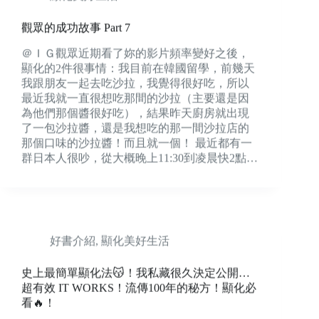
觀眾的成功故事 Part 7
＠ＩＧ觀眾近期看了妳的影片頻率變好之後，
顯化的2件很事情：我目前在韓國留學，前幾天
我跟朋友一起去吃沙拉，我覺得很好吃，所以
最近我就一直很想吃那間的沙拉（主要還是因
為他們那個醬很好吃），結果昨天廚房就出現
了一包沙拉醬，還是我想吃的那一間沙拉店的
那個口味的沙拉醬！而且就一個！ 最近都有一
群日本人很吵，從大概晚上11:30到凌晨快2點…
好書介紹
,
顯化美好生活
史上最簡單顯化法😽！我私藏很久決定公開…
超有效 IT WORKS！流傳100年的秘方！顯化必
看🔥！