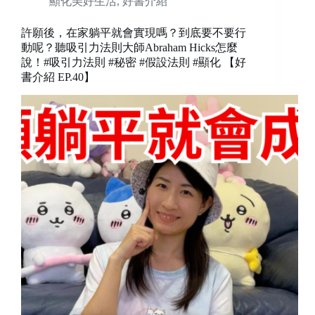
顯化美好生活
,
好書介紹
許願後，在家躺平就會實現嗎？到底要不要行
動呢？聽吸引力法則大師Abraham Hicks怎麼
說！#吸引力法則 #秘密 #假設法則 #顯化 【好
書介紹 EP.40】