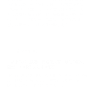
想事成每一天，到底發生什麼事吧？…
顯化美好生活
一起來做願景版😻！用這個東西，幫助你顯化
願望🥳！ #吸引力法則 #秘密
哈囉你好，我是BB，今天想跟你分享一些小物
品可以幫助你顯化喔，這些東西我都有用過
喔，所以你也可以做個參考喔！…