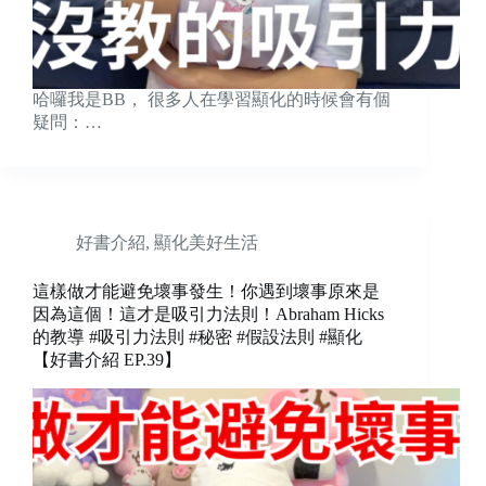
哈囉我是BB， 很多人在學習顯化的時候會有個
疑問：…
好書介紹
,
顯化美好生活
這樣做才能避免壞事發生！你遇到壞事原來是
因為這個！這才是吸引力法則！Abraham Hicks
的教導 #吸引力法則 #秘密 #假設法則 #顯化
【好書介紹 EP.39】