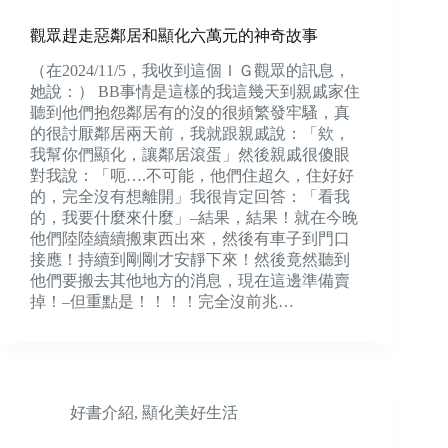
觀眾趕走惡鄰居和顯化六萬元的神奇故事
（在2024/11/5，我收到這個ＩＧ觀眾的訊息，
她說：） BB事情是這樣的我這幾天到親戚家住
聽到他們抱怨鄰居有的沒的很頻繁發牢騷，真
的很討厭鄰居兩天前，我就跟親戚說：「欸，
我幫你們顯化，讓鄰居滾蛋」然後親戚很傻眼
對我說：「呃….不可能，他們住超久，住好好
的，完全沒有想離開」我很肯定回答：「看我
的，我要什麼來什麼」–結果，結果！就在今晚
他們陸陸續續搬東西出來，然後有車子到門口
接應！持續到剛剛才安靜下來！然後竟然聽到
他們要搬去其他地方的消息，現在這邊準備賣
掉！–但重點是！！！！完全沒前兆…
好書介紹
,
顯化美好生活